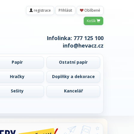
registrace
Přihlásit
Oblíbené
Košík
Infolinka:
777 125 100
info@hevacz.cz
Papír
Ostatní papír
Hračky
Doplňky a dekorace
Sešity
Kancelář
Další