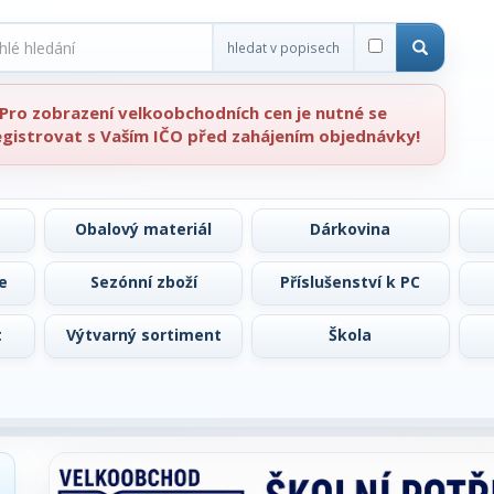
hledat v popisech
Pro zobrazení velkoobchodních cen je nutné se
egistrovat s Vaším IČO před zahájením objednávky!
Obalový materiál
Dárkovina
e
Sezónní zboží
Příslušenství k PC
t
Výtvarný sortiment
Škola
Předchozí