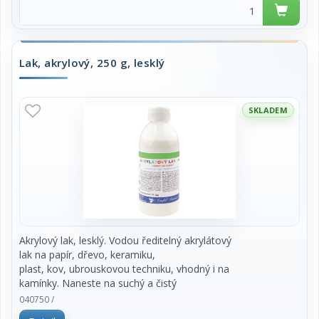
Lak, akrylový, 250 g, lesklý
SKLADEM
Akrylový lak, lesklý. Vodou ředitelný akrylátový
lak na papír, dřevo, keramiku,
plast, kov, ubrouskovou techniku, vhodný i na
kamínky. Naneste na suchý a čistý
povrch. Po zaschnutí je lak lesklý a voděodolný.
040750 /
Zvyšuje odolnost barev proti