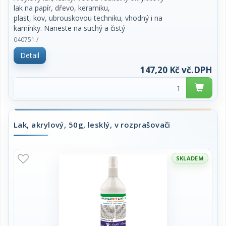
lak na papír, dřevo, keramiku,
plast, kov, ubrouskovou techniku, vhodný i na
kamínky. Naneste na suchý a čistý
povrch. Po zaschnutí je lak matný a voděodolný.
040751 /
Zvyšuje odolnost barev proti
Detail
venkovním podmínkám. Pro venkovní i vnitřní
použití. Vyrobeno v ČR. Obsah 250g. Cena
147,20 Kč vč.DPH
za kus.
Lak, akrylový, 50g, lesklý, v rozprašovači
SKLADEM