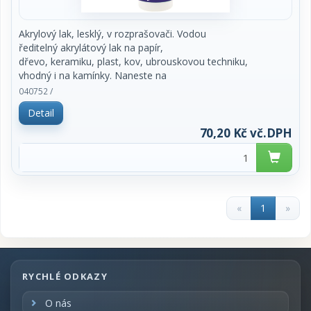
Akrylový lak, lesklý, v rozprašovači. Vodou
ředitelný akrylátový lak na papír,
dřevo, keramiku, plast, kov, ubrouskovou techniku,
vhodný i na kamínky. Naneste na
suchý a čistý povrch. Po zaschnutí je lak lesklý a
040752 /
voděodolný. Zvyšuje odolnost
Detail
barev proti venkovním podmínkám. Pro venkovní i
vnitřní použití. Vyrobeno v ČR.
70,20 Kč vč.DPH
Obsah 50g. Cena za kus.
«
1
»
RYCHLÉ ODKAZY
O nás