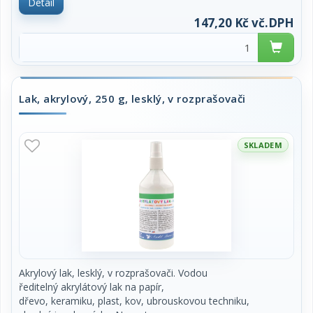
Detail
venkovním podmínkám. Pro venkovní i vnitřní
použití. Vyrobeno v ČR. Obsah 250g. Cena
147,20 Kč vč.DPH
za kus.
Lak, akrylový, 250 g, lesklý, v rozprašovači
SKLADEM
Akrylový lak, lesklý, v rozprašovači. Vodou
ředitelný akrylátový lak na papír,
dřevo, keramiku, plast, kov, ubrouskovou techniku,