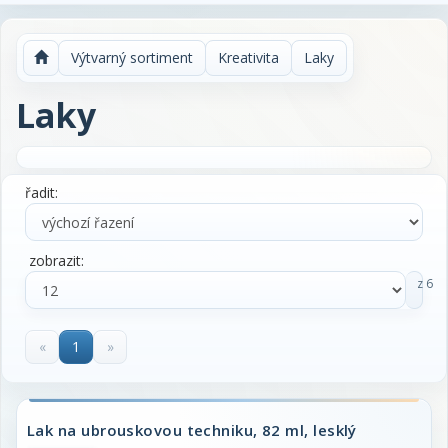
Výtvarný sortiment
Kreativita
Laky
Laky
řadit:
zobrazit:
z 6
«
1
»
Lak na ubrouskovou techniku, 82 ml, lesklý