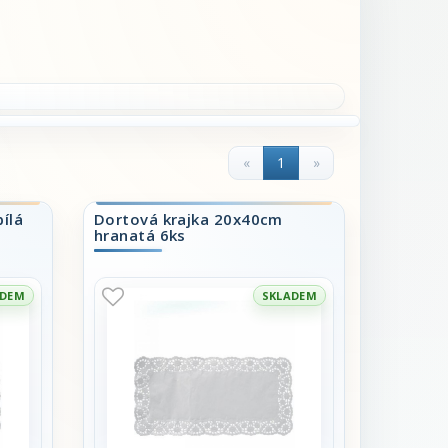
«
1
»
ílá
Dortová krajka 20x40cm
hranatá 6ks
ADEM
SKLADEM