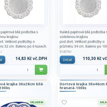
 papírová bílá podložka s
Kulatá papírová bílá podložka 
nou krajkou
ozdobnou krajkou
rt. Velikost podložky o
pod dort. Velikost podložky o
u 32 cm. Baleno po 6 kusech.
průměru 34 cm. Baleno po 10
a balení.
kusech. Cena za
 /
514779 /
balení.
14,83 Kč vč.DPH
110,30 Kč v
il
Detail
vá krajka 36x28cm bílá
Dortová krajka 36x46cm b
-100ks
hranatá-100ks
SKLADEM
SKL