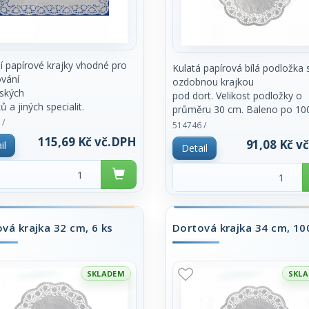
ní papírové krajky vhodné pro
Kulatá papírová bílá podložka 
ování
ozdobnou krajkou
ských
pod dort. Velikost podložky o
ů a jiných specialit.
průměru 30 cm. Baleno po 10
enických důvodů prodej pouze
 /
kusech. Cena za
514746 /
ém balení
balení.
115,69 Kč vč.DPH
91,08 Kč v
il
Detail
vá krajka 32 cm, 6 ks
Dortová krajka 34 cm, 10
SKLADEM
SKL