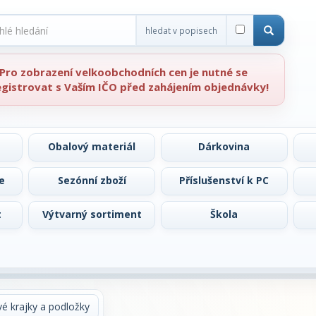
hledat v popisech
Pro zobrazení velkoobchodních cen je nutné se
egistrovat s Vaším IČO před zahájením objednávky!
Obalový materiál
Dárkovina
e
Sezónní zboží
Příslušenství k PC
t
Výtvarný sortiment
Škola
é krajky a podložky