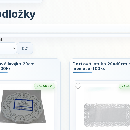
odložky
t:
z 21
ová krajka 20cm
Dortová krajka 20x40cm b
100ks
hranatá-100ks
SKLADEM
SKL