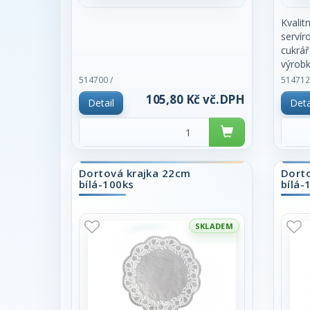
Kvalit
servír
cukrář
výrobk
Z hygi
514700 /
514712
po cel
105,80 Kč vč.DPH
Detail
Deta
100ks.
Dortová krajka 22cm
Dort
bílá-100ks
bílá-
SKLADEM