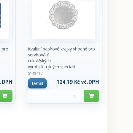
é pro
Kvalitní papírové krajky vhodné pro
servírování
cukrářských
výrobků a jiných specialit.
 pouze
Z hygienických důvodů prodej pouze
514841 /
po celém balení
č.DPH
124,19 Kč vč.DPH
Detail
100ks.