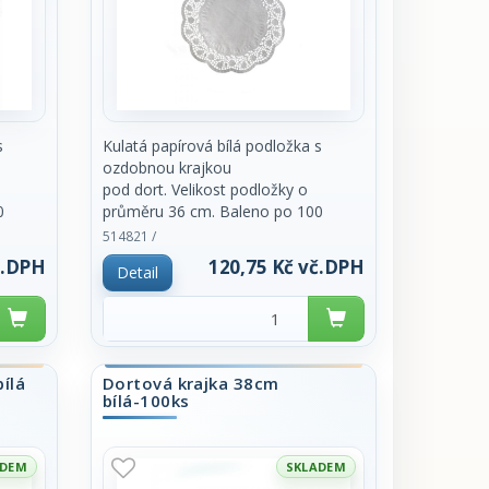
s
Kulatá papírová bílá podložka s
ozdobnou krajkou
pod dort. Velikost podložky o
0
průměru 36 cm. Baleno po 100
kusech. Cena za
514821 /
balení.
č.DPH
120,75 Kč vč.DPH
Detail
ílá
Dortová krajka 38cm
bílá-100ks
ADEM
SKLADEM