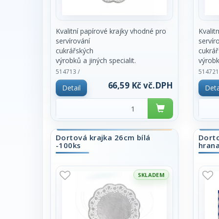
Kvalitní papírové krajky vhodné pro
Kvalit
servírování
servír
cukrářských
cukrář
výrobků a jiných specialit.
výrobk
Z hygienických důvodů prodej pouze
Z hygi
514713 /
514721
po celém balení
po cel
66,59 Kč vč.DPH
Detail
Deta
100ks.
100ks.
Dortová krajka 26cm bílá
Dorto
-100ks
hran
SKLADEM