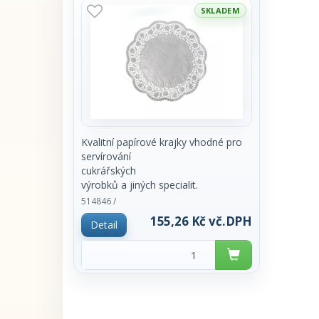
SKLADEM
Kvalitní papírové krajky vhodné pro
servírování
cukrářských
výrobků a jiných specialit.
Z hygienických důvodů prodej pouze
514846 /
po celém balení
155,26 Kč vč.DPH
Detail
100ks.