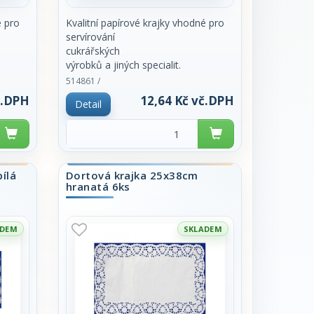
é pro
Kvalitní papírové krajky vhodné pro
servírování
cukrářských
výrobků a jiných specialit.
 pouze
514861 /
č.DPH
12,64 Kč vč.DPH
Detail
ílá
Dortová krajka 25x38cm
hranatá 6ks
ADEM
SKLADEM