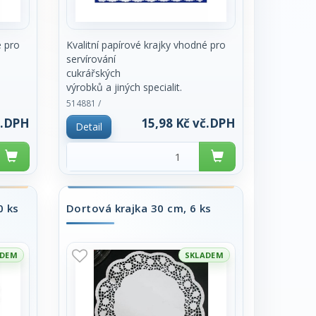
é pro
Kvalitní papírové krajky vhodné pro
servírování
cukrářských
výrobků a jiných specialit.
 pouze
514881 /
č.DPH
15,98 Kč vč.DPH
Detail
0 ks
Dortová krajka 30 cm, 6 ks
ADEM
SKLADEM