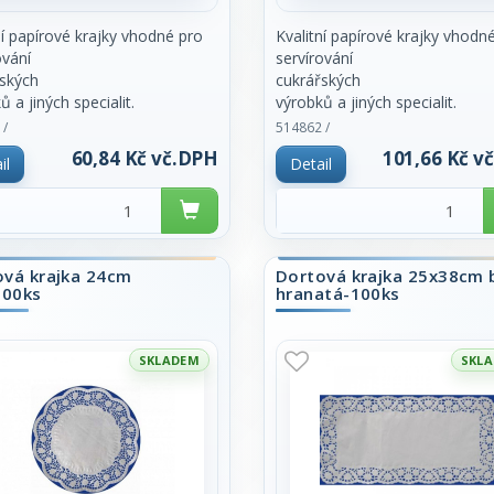
ní papírové krajky vhodné pro
Kvalitní papírové krajky vhodn
ování
servírování
ských
cukrářských
ů a jiných specialit.
výrobků a jiných specialit.
enických důvodů prodej pouze
Z hygienických důvodů prodej
 /
514862 /
ém balení
po celém balení
60,84 Kč vč.DPH
101,66 Kč v
il
Detail
100ks.
ová krajka 24cm
Dortová krajka 25x38cm b
100ks
hranatá-100ks
SKLADEM
SKL