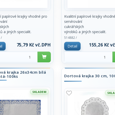
ní papírové krajky vhodné pro
Kvalitní papírové krajky vhodn
ování
servírování
ských
cukrářských
ů a jiných specialit.
výrobků a jiných specialit.
enických důvodů prodej pouze
Z hygienických důvodů prodej
 /
514882 /
ém balení
po celém balení
75,79 Kč vč.DPH
155,26 Kč v
il
Detail
100ks.
vá krajka 26x34cm bílá
Dortová krajka 30 cm, 10
atá-100ks
SKLADEM
SKL