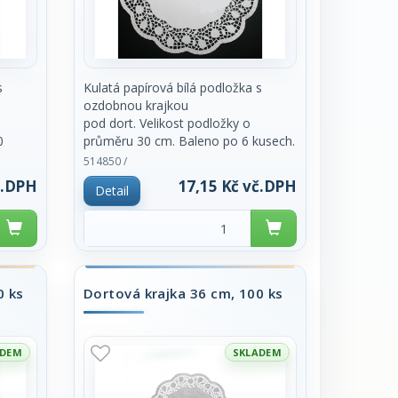
s
Kulatá papírová bílá podložka s
ozdobnou krajkou
pod dort. Velikost podložky o
0
průměru 30 cm. Baleno po 6 kusech.
Cena za balení.
514850 /
č.DPH
17,15 Kč vč.DPH
Detail
0 ks
Dortová krajka 36 cm, 100 ks
ADEM
SKLADEM