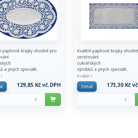
ní papírové krajky vhodné pro
Kvalitní papírové krajky vhodn
ování
servírování
ských
cukrářských
ů a jiných specialit.
výrobků a jiných specialit.
enických důvodů prodej pouze
Z hygienických důvodů prodej
 /
514891 /
ém balení
po celém balení
129,85 Kč vč.DPH
173,30 Kč v
il
Detail
100ks.