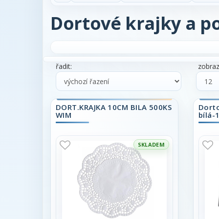
Dortové krajky a p
řadit:
zobrazi
DORT.KRAJKA 10CM BILA 500KS
Dort
WIM
bílá-
SKLADEM