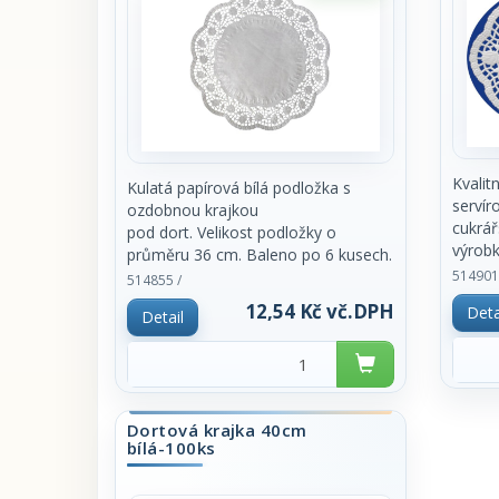
Kvalit
Kulatá papírová bílá podložka s
servír
ozdobnou krajkou
cukrář
pod dort. Velikost podložky o
výrobk
průměru 36 cm. Baleno po 6 kusech.
Z hygi
Cena za balení.
514901
514855 /
po cel
12,54 Kč vč.DPH
Deta
Detail
100ks.
Dortová krajka 40cm
bílá-100ks