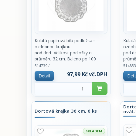
Kulatá papírová bílá podložka s
Kulatá
ozdobnou krajkou
ozdob
pod dort. Velikost podložky o
pod do
průměru 32 cm. Baleno po 100
průměr
kusech. Cena za
Cena z
514739 /
514853
balení.
97,99 Kč vč.DPH
Detail
Deta
Dorto
Dortová krajka 36 cm, 6 ks
ovál
SKLADEM