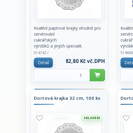
Kvalitní papírové krajky vhodné pro
Kvalit
servírování
servír
cukrářských
cukrář
výrobků a jiných specialit.
výrobk
Z hygienických důvodů prodej pouze
Z hygi
514742 /
514866
po celém balení
po cel
82,80 Kč vč.DPH
Detail
Deta
100ks.
100ks.
Dortová krajka 32 cm, 100 ks
Dorto
SKLADEM