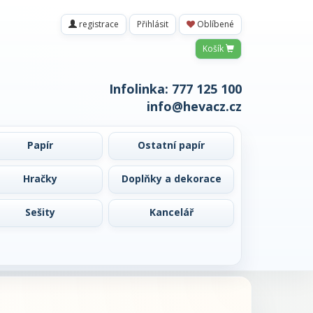
registrace
Přihlásit
Oblíbené
Košík
Infolinka:
777 125 100
info@hevacz.cz
Papír
Ostatní papír
Hračky
Doplňky a dekorace
Sešity
Kancelář