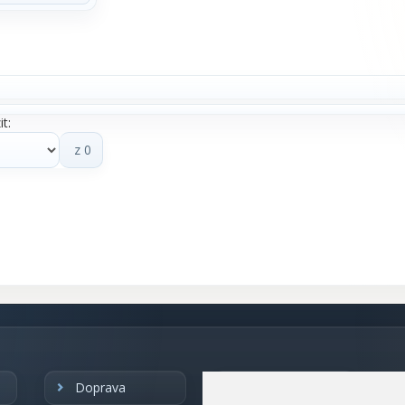
t:
z 0
Doprava
Obchodní
podmínky