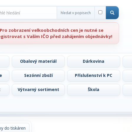
hledat v popisech
Pro zobrazení velkoobchodních cen je nutné se
egistrovat s Vaším IČO před zahájením objednávky!
Obalový materiál
Dárkovina
e
Sezónní zboží
Příslušenství k PC
t
Výtvarný sortiment
Škola
y do tiskáren