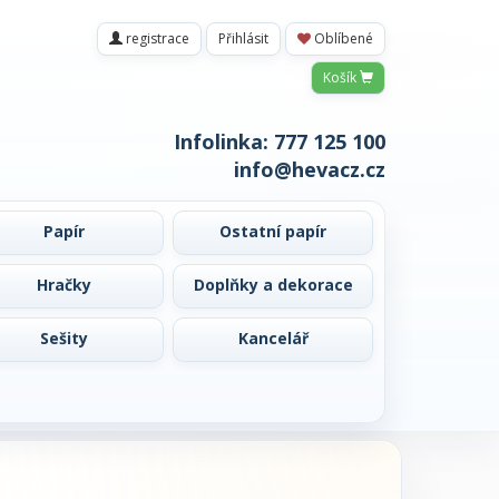
registrace
Přihlásit
Oblíbené
Košík
Infolinka:
777 125 100
info@hevacz.cz
Papír
Ostatní papír
Hračky
Doplňky a dekorace
Sešity
Kancelář