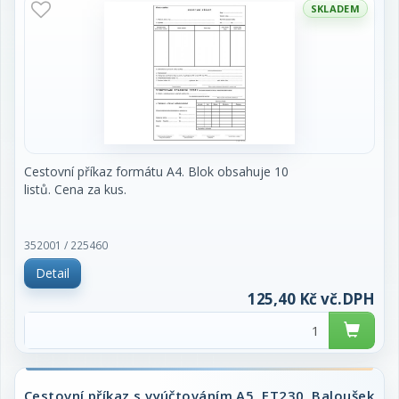
SKLADEM
Cestovní příkaz formátu A4. Blok obsahuje 10
listů. Cena za kus.
352001 / 225460
Detail
125,40 Kč vč.DPH
Cestovní příkaz s vyúčtováním A5, ET230, Baloušek