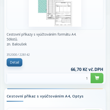
Cestovní příkazy s vyúčtováním formátu A4.
50listů.
zn. Baloušek
cena za blok
352000 / 228142
Detail
66,70 Kč vč.DPH
Cestovní příkaz s vyúčtováním A4, Optys