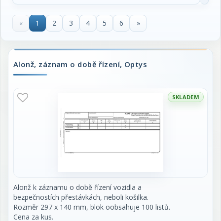
«
1
2
3
4
5
6
»
Alonž, záznam o době řízení, Optys
SKLADEM
Alonž k záznamu o době řízení vozidla a
bezpečnostích přestávkách, neboli košilka.
Rozměr 297 x 140 mm, blok oobsahuje 100 listů.
Cena za kus.