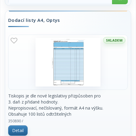
Dodací listy A4, Optys
SKLADEM
Tiskopis je dle nové legislativy přizpůsoben pro
3. daň z přidané hodnoty.
Nepropisovací, nečíslovaný, formát A4 na výšku.
Obsahuje 100 listů odtržitelných
perforací, se zakládacím děrováním. Cena za kus.
350890 /
Detail