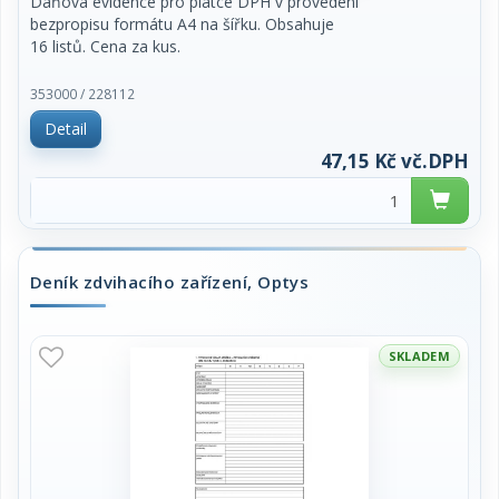
Daňová evidence pro plátce DPH v provedení
bezpropisu formátu A4 na šířku. Obsahuje
16 listů. Cena za kus.
353000 / 228112
Detail
47,15 Kč vč.DPH
Deník zdvihacího zařízení, Optys
SKLADEM