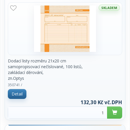
SKLADEM
Dodací listy rozměru 21x20 cm
samopropisovací nečíslované, 100 listů,
zakládací děrování,
zn.Optys
350741 /
Detail
132,30 Kč vč.DPH