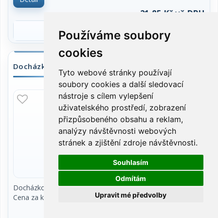
21,85 Kč vč.DPH
Používáme soubory
cookies
Docházkový lístek, píchačka, Optys
Tyto webové stránky používají
soubory cookies a další sledovací
nástroje s cílem vylepšení
SKLADEM
uživatelského prostředí, zobrazení
přizpůsobeného obsahu a reklam,
analýzy návštěvnosti webových
stránek a zjištění zdroje návštěvnosti.
Souhlasím
Odmítám
Docházkový lístek, píchačka. Rozměr 9 x 19 cm.
Upravit mé předvolby
Cena za kus.