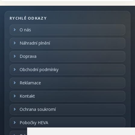
Opakovaně použitelná – vhodná i pro další
sezóny
Transparentní provedení – motiv na průhledné
RYCHLÉ ODKAZY
fólii
Třpytivý efekt glitrů – dodá dekoraci zářivost
O nás
a kouzlo
Detailně vyseknutý motiv – elegantní vzhled
Náhradní plnění
bez námahy
Doprava
Pohádkový motiv víl doplněný houbami, květinami a
drobnými detaily vytvoří hravou a
kouzelnou atmosféru. Dekorace krásně vynikne na
Obchodní podmínky
oknech, vitrínách i zrcadlech a
rozzáří interiér jemným třpytem.
Reklamace
Návod k použití:
Kontakt
Povrch předem očistěte od prachu a nečistot.
Ochrana soukromí
Fólii sejměte z podkladového papíru.
Přiložte na hladkou plochu a jemně vyhlaďte
Pobočky HEVA
bublinky rukou nebo hadříkem.
Po sezóně ji můžete vrátit na podkladový papír