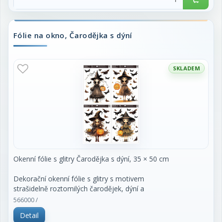
Fólie na okno, Čarodějka s dýní
SKLADEM
Okenní fólie s glitry Čarodějka s dýní, 35 × 50 cm
Dekorační okenní fólie s glitry s motivem
strašidelně roztomilých čarodějek, dýní a
netopýrů vnese do vašeho interiéru hravou a
566000 /
magickou podzimní atmosféru. Jasné barvy
Detail
a třpytivé glitry zvýrazňují detaily motivu a