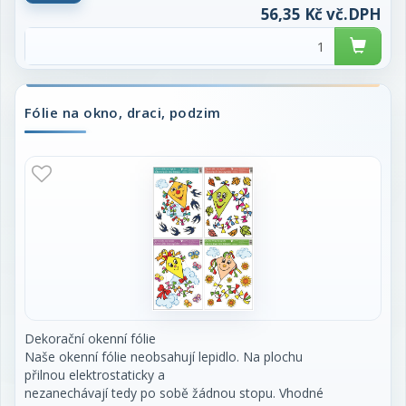
dodávají fólii zářivý efekt, který
56,35 Kč vč.DPH
krásně oživí okna, výlohy nebo skleněné plochy
během podzimních a halloweenových
dekorací. Fólie přilne elektrostaticky – bez
použití lepidla, nezanechává stopy a je
opakovaně použitelná.
Fólie na okno, draci, podzim
Návod k použití:
Povrch před aplikací důkladně očistěte od
prachu a nečistot.
Fólii opatrně sejměte z podkladového papíru.
Přiložte na hladký povrch a jemně vyhlaďte
rukou nebo hadříkem.
Po sezóně fólii vraťte na podkladový papír a
uschovejte pro další použití.
Dekorační okenní fólie
Naše okenní fólie neobsahují lepidlo. Na plochu
přilnou elektrostaticky a
nezanechávají tedy po sobě žádnou stopu. Vhodné