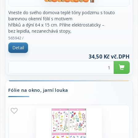
Vneste do svého domova teplé tóny podzimu s touto
barevnou okenní fólií s motivem
hříbků a dýní 64 x 15 cm. Přilne elektrostaticky –
bez lepidla, nezanechává stopy,
snadno se aplikuje a lze ji opakovaně použít.
565942 /
Detail
Vlastnosti:
34,50 Kč vč.DPH
Neobsahuje lepidlo – žádné zbytky, žádné
šmouhy, snadná manipulace
Přilne elektrostaticky – rychlá, čistá
aplikace bez nepořádku
Opakovaně použitelná – vhodná i pro další
Fólie na okno, jarní louka
sezóny
Transparentní provedení – motiv na průhledné
fólii
Detailně vyseknutý motiv – elegantní vzhled
bez námahy
Motiv podzimního listí v pestrých barvách vytvoří
útulnou atmosféru na oknech,