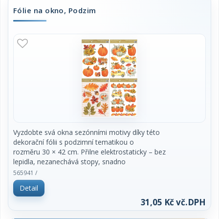
prachu a jiných nečistot.
Fólie na okno, Podzim
2. Fólie se snadno aplikuje sejmutím z
podkladového papíru a umístěním na hladkou
plochu.
3. Fólii přiložte a vyhlaďte případné bublinky
rukou nebo suchým hadříkem.
4. Po použití je možné je uložit na původní
podkladový papír a uskladnit na další
sezónu.
Dodáváme v mixu motivů.
Vyzdobte svá okna sezónními motivy díky této
dekorační fólii s podzimní tematikou o
rozměru 30 × 42 cm. Přilne elektrostaticky – bez
lepidla, nezanechává stopy, snadno
se aplikuje a můžete ji opakovaně použít.
565941 /
Detail
Vlastnosti:
31,05 Kč vč.DPH
Neobsahuje lepidlo – žádné zbytky, žádné