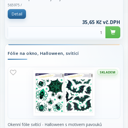
hladké plochy, například sklo, výlohy, zrcadla
565975 /
nebo kachličky. Cena za kus.
Detail
35,65 Kč vč.DPH
Fólie na okno, Halloween, svítící
SKLADEM
Okenní fólie svítící - Halloween s motivem pavouků