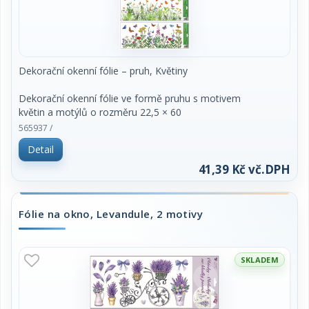
4. Po použití je možné je uložit na původní
podkladový papír a uskladnit na další
sezónu.
Dodáváme v mixu motivů.
Dekorační okenní fólie – pruh, Květiny
Dekorační okenní fólie ve formě pruhu s motivem
květin a motýlů o rozměru 22,5 × 60
cm je ideální pro ozdobení spodní nebo horní části
565937 /
okna. Přilne elektrostaticky –
Detail
bez lepidla, nezanechává žádné stopy, snadno se
aplikuje a lze ji opakovaně použít.
41,39 Kč vč.DPH
Vlastnosti:
Fólie na okno, Levandule, 2 motivy
Neobsahuje lepidlo – žádné zbytky, žádné
šmouhy, snadná manipulace
Přilne elektrostaticky – rychlá, čistá
SKLADEM
aplikace bez nepořádku
Opakovaně použitelná – vhodná i pro další
sezóny
Transparentní provedení – motiv na průhledné