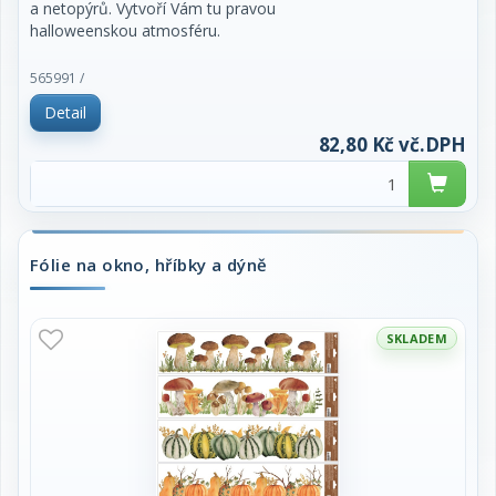
a netopýrů. Vytvoří Vám tu pravou
halloweenskou atmosféru.
NÁVOD:
565991 /
Sloupněte z podložky obrázek a umístěte na čisté,
Detail
případně navlhčené sklo stranou,
která byla na podložce.
82,80 Kč vč.DPH
Obrázek elektrostaticky přilne.
Folie se snadno sloupne a dá se přemístit.
Uvedená cena je za 1 ks.
Fólie na okno, hříbky a dýně
SKLADEM