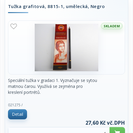
Tužka grafitová, 8815-1, umělecká, Negro
SKLADEM
Speciální tužka v gradaci 1. Vyznačuje se sytou
matnou čarou. Využívá se zejména pro
kreslení portrétů.
cena za 1 kus
021275 /
Detail
27,60 Kč vč.DPH