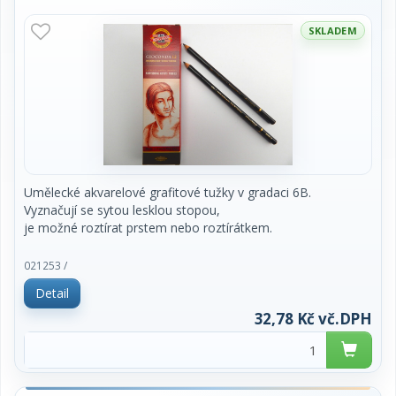
SKLADEM
Umělecké akvarelové grafitové tužky v gradaci 6B.
Vyznačují se sytou lesklou stopou,
je možné roztírat prstem nebo roztírátkem.
cena za 1 kus
021253 /
Detail
32,78 Kč vč.DPH