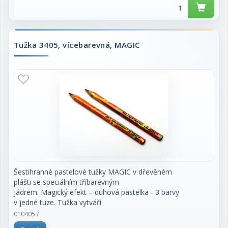
Tužka 3405, vícebarevná, MAGIC
Šestihranné pastelové tužky MAGIC v dřevěném
plášti se speciálním tříbarevným
jádrem. Magický efekt – duhová pastelka - 3 barvy
v jedné tuze. Tužka vytváří
vícebarevnou stopu, která se mění natočením hrotu.
010405 /
Jsou určeny pro školní, umělecké