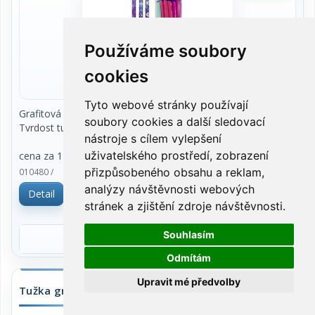
Používáme soubory
cookies
Tyto webové stránky používají
Grafitová tužka s gumou, trojboká
soubory cookies a další sledovací
Tvrdost tuhy: HB
nástroje s cílem vylepšení
uživatelského prostředí, zobrazení
cena za 1 kus
přizpůsobeného obsahu a reklam,
010480 /
analýzy návštěvnosti webových
Detail
stránek a zjištění zdroje návštěvnosti.
5,75 Kč vč.DPH
Souhlasím
Odmítám
Upravit mé předvolby
Tužka grafitová, trojboká, s výřezy a gumou, HB