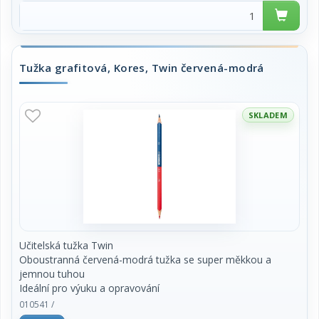
Tužka grafitová, Kores, Twin červená-modrá
SKLADEM
Učitelská tužka Twin
Oboustranná červená-modrá tužka se super měkkou a
jemnou tuhou
Ideální pro výuku a opravování
Vysoce kvalitní dřevo pro snadné ořezávání
010541 /
Trojhranný ergonomický tvar