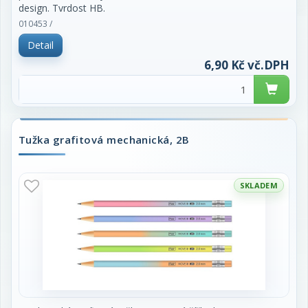
design. Tvrdost HB.
010453 /
cena za 1 kus
Detail
6,90 Kč vč.DPH
Tužka grafitová mechanická, 2B
SKLADEM