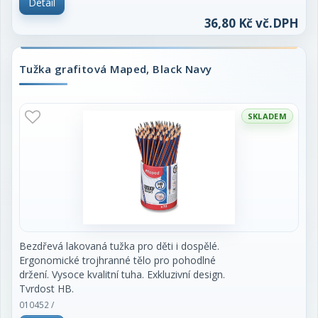
Detail
nebo i pro speciální použití.
36,80 Kč vč.DPH
cena za 1 kus
Tužka grafitová Maped, Black Navy
SKLADEM
Bezdřevá lakovaná tužka pro děti i dospělé.
Ergonomické trojhranné tělo pro pohodlné
držení. Vysoce kvalitní tuha. Exkluzivní design.
Tvrdost HB.
010452 /
cena za 1 kus