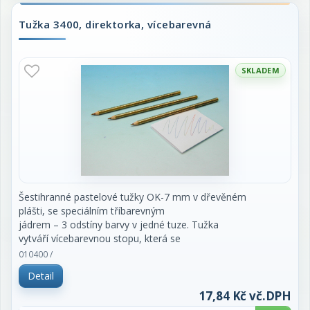
Tužka 3400, direktorka, vícebarevná
SKLADEM
Šestihranné pastelové tužky OK-7 mm v dřevěném
plášti, se speciálním tříbarevným
jádrem – 3 odstíny barvy v jedné tuze. Tužka
vytváří vícebarevnou stopu, která se
mění natočením hrotu. Jsou vhodné pro hobby
010400 /
kreslení.
Detail
cena za 1 kus
17,84 Kč vč.DPH