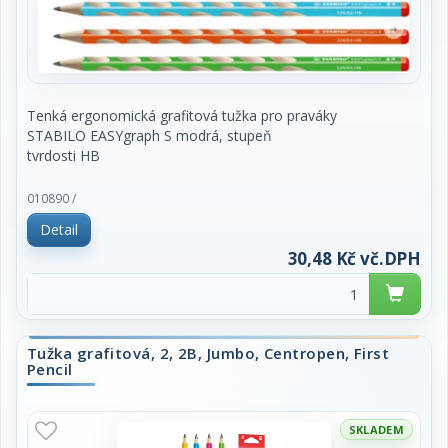
Tenká ergonomická grafitová tužka pro praváky
STABILO EASYgraph S modrá, stupeň
tvrdosti HB
Ergonomická trojúhelníková tužka
010890 /
Neklouzavé úchopové plošky po celé délce tužky ve
Detail
speciálních verzích pro levou a
pravou stranu
30,48 Kč vč.DPH
Úzká tužka
Tuha HB s průměrem 2,2 mm
cena za 1 kus
Tužka grafitová, 2, 2B, Jumbo, Centropen, First
K dispozici v 5 barvách
Pencil
Vyrobeno ze 100% přísně kontrolovaného dřeva s
certifikací FSC®
SKLADEM