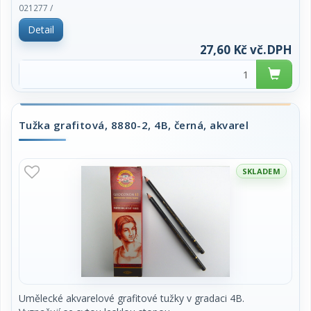
cena za 1 kus
021277 /
Detail
27,60 Kč vč.DPH
Tužka grafitová, 8880-2, 4B, černá, akvarel
SKLADEM
Umělecké akvarelové grafitové tužky v gradaci 4B.