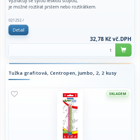
Vyznačují se sytou lesklou stopou,
je možné roztírat prstem nebo roztírátkem.
cena za 1 kus
021252 /
Detail
32,78 Kč vč.DPH
Tužka grafitová, Centropen, Jumbo, 2, 2 kusy
SKLADEM