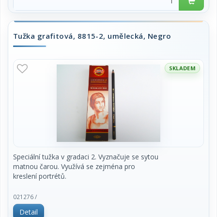
Tužka grafitová, 8815-2, umělecká, Negro
SKLADEM
Speciální tužka v gradaci 2. Vyznačuje se sytou
matnou čarou. Využívá se zejména pro
kreslení portrétů.
cena za 1 kus
021276 /
Detail