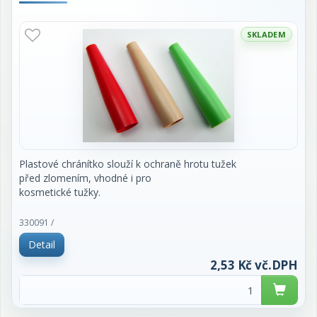
SKLADEM
Plastové chránítko slouží k ochraně hrotu tužek
před zlomením, vhodné i pro
kosmetické tužky.
cena za 1 kus
330091 /
Detail
2,53 Kč vč.DPH