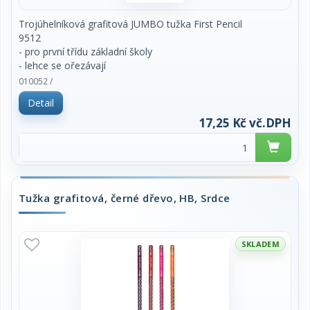
Trojúhelníková grafitová JUMBO tužka First Pencil
9512
- pro první třídu základní školy
- lehce se ořezávají
- odolné proti lámání
010052 /
- tvrdost 2 = HB
Detail
2 kusy v balení, cena za balení
17,25 Kč vč.DPH
Tužka grafitová, černé dřevo, HB, Srdce
SKLADEM