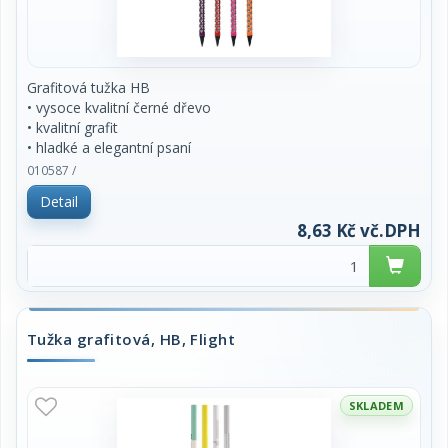
Grafitová tužka HB
• vysoce kvalitní černé dřevo
• kvalitní grafit
• hladké a elegantní psaní
• motiv srdce
010587 /
Detail
cena za 1 kus
8,63 Kč vč.DPH
Tužka grafitová, HB, Flight
SKLADEM