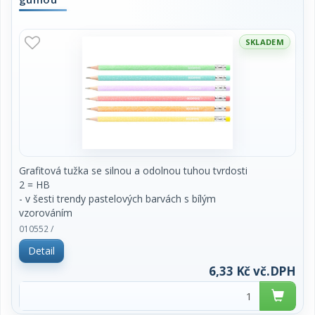
SKLADEM
Grafitová tužka se silnou a odolnou tuhou tvrdosti
2 = HB
- v šesti trendy pastelových barvách s bílým
vzorováním
- včetně stylové pryže v barvě těla tužky
010552 /
- ideální pro pohodlné psaní, skicování a kresby
Detail
- ergonomický trojhranný tvar
6,33 Kč vč.DPH
cena za 1 ks