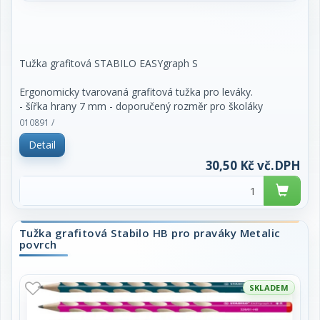
Tužka grafitová STABILO EASYgraph S
Ergonomicky tvarovaná grafitová tužka pro leváky.
- šířka hrany 7 mm - doporučený rozměr pro školáky
1. stupně
010891 /
- Trojhranný tvar a neklouzavé plošky pro uvolněné
Detail
držení.
- Žlutý konec tužky signalizuje levou variantu.
30,50 Kč vč.DPH
- Doporučený rozměr pro starší školáky
- nelámavá HB tuha s průměrem 2,2 mm
skladem různé barvy, cena za 1 kus
Tužka grafitová Stabilo HB pro praváky Metalic
povrch
SKLADEM