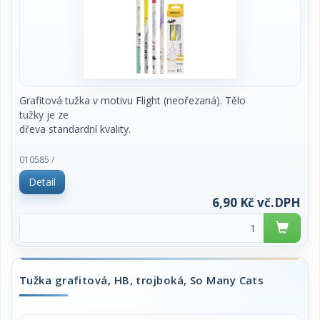
Grafitová tužka v motivu Flight (neořezaná). Tělo
tužky je ze
dřeva standardní kvality.
cena za 1 kus
010585 /
Detail
6,90 Kč vč.DPH
Tužka grafitová, HB, trojboká, So Many Cats