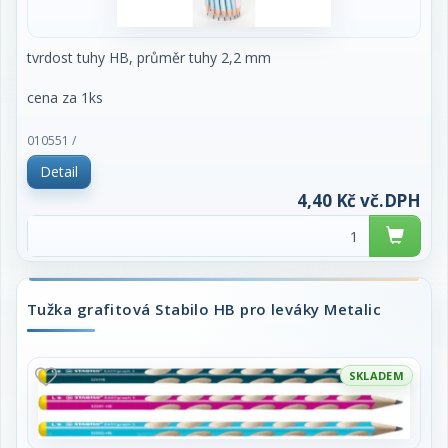
tvrdost tuhy HB, průměr tuhy 2,2 mm
cena za 1ks
010551 /
Detail
4,40 Kč vč.DPH
Tužka grafitová Stabilo HB pro leváky Metalic
SKLADEM