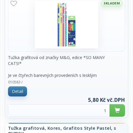
SKLADEM
Tužka grafitová od značky M&G, edice *SO MANY
CATS!*
Je ve čtyřech barevných provedeních s lesklým
povrchem a dřevěným tělem. Je
010583 /
trojhranná a tvrdost je HB.
Detail
cena za 1 kus
5,80 Kč vč.DPH
Tužka grafitová, Kores, Grafitos Style Pastel, s
gumou