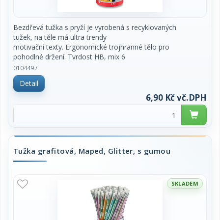
Bezdřevá tužka s pryží je vyrobená s recyklovaných
tužek, na těle má ultra trendy
motivační texty. Ergonomické trojhranné tělo pro
pohodlné držení. Tvrdost HB, mix 6
barev.
010449 /
Detail
cena za 1 kus
6,90 Kč vč.DPH
Tužka grafitová, Maped, Glitter, s gumou
SKLADEM