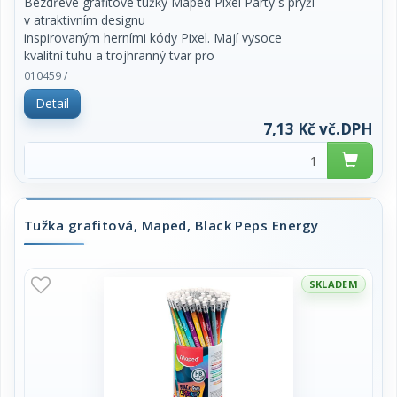
Bezdřevé grafitové tužky Maped Pixel Party s pryží
v atraktivním designu
inspirovaným herními kódy Pixel. Mají vysoce
kvalitní tuhu a trojhranný tvar pro
lepší a pohodlnější uchopení.
010459 /
Detail
- vyrobeno z 40,9 % z recyklovaných materiálů.
- vysoce kvalitní tuha
7,13 Kč vč.DPH
- snadné ořezávání
- tvrdost HB
cena za 1 kus
Tužka grafitová, Maped, Black Peps Energy
Ostatní parametry a specifikace:
SKLADEM
EAN: 3154148518181
Výrobce-Dovozce: MAPED S.A., Route de Pringy BP
14, 74371 Pringy