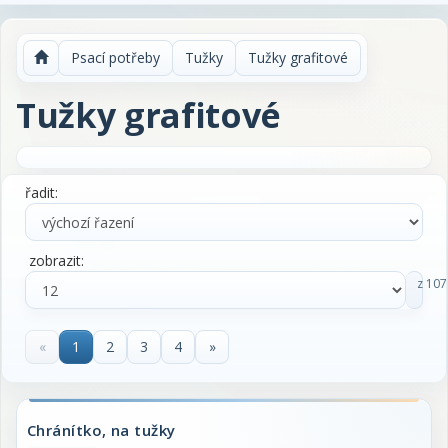
Psací potřeby
Tužky
Tužky grafitové
Tužky grafitové
řadit:
zobrazit:
z 107
«
1
2
3
4
»
Chránítko, na tužky