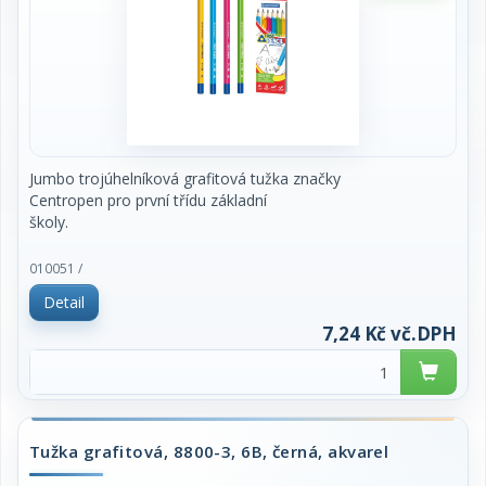
Jumbo trojúhelníková grafitová tužka značky
Centropen pro první třídu základní
školy.
- lehce se ořezává.
010051 /
- odolná proti lámání.
Detail
- tvrdost 2=2B-HB-
7,24 Kč vč.DPH
Cena za jeden kus.
Tužka grafitová, 8800-3, 6B, černá, akvarel