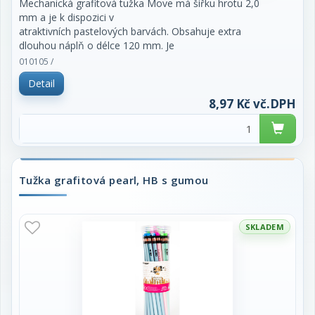
Mechanická grafitová tužka Move má šířku hrotu 2,0
mm a je k dispozici v
atraktivních pastelových barvách. Obsahuje extra
dlouhou náplň o délce 120 mm. Je
bezdřevá, což umožňuje snadné ořezávání s
010105 /
ořezávátkem ProSharp 2,0 mm. Tvrdost tuhy
Detail
je 2B. Tužka je vybavena stiskacím mechanismem.
Vyměnitelné náplně.
8,97 Kč vč.DPH
Tužka grafitová pearl, HB s gumou
SKLADEM