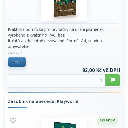
Praktická pomůcka pro prvňáčky na učení písmenek.
Vyrobeno z kvalitního PVC, bez
ftalátů a zdravotně nezávadné. Formát A4, snadno
omyvatelné.
263177 /
cena za 1 kus
Detail
92,00 Kč vč.DPH
Zásobník na abecedu, Playworld
SKLADEM