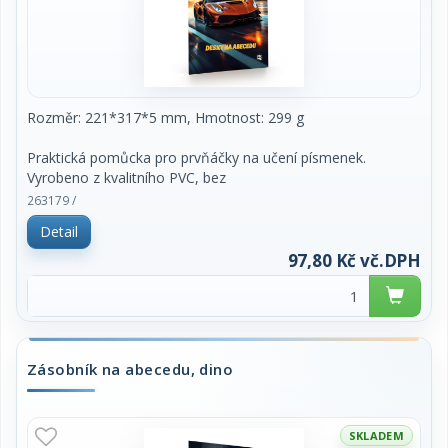
Rozměr: 221*317*5 mm, Hmotnost: 299 g
Praktická pomůcka pro prvňáčky na učení písmenek.
Vyrobeno z kvalitního PVC, bez
ftalátů a zdravotně nezávadné. Formát A4, snadno
263179 /
omyvatelné.
Detail
97,80 Kč vč.DPH
Zásobník na abecedu, dino
SKLADEM