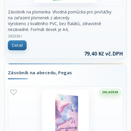
Zásobník na písmenka. Vhodná pomůcka pro prvňáčky
na zařazení písmenek z abecedy.
Vyrobeno z kvalitního PVC, bez ftalátů, zdravotně
nezávadné. Formát desek je A4,
lehce omyvatelný. Rozměr 22 x 31,5 cm.
263338 /
Detail
79,40 Kč vč.DPH
Zásobník na abecedu, Pegas
SKLADEM