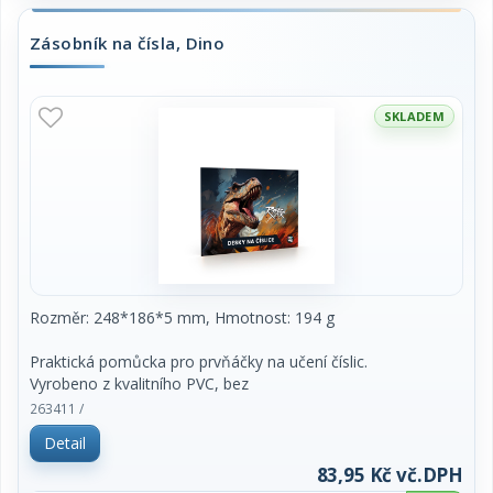
Zásobník na čísla, Dino
SKLADEM
Rozměr: 248*186*5 mm, Hmotnost: 194 g
Praktická pomůcka pro prvňáčky na učení číslic.
Vyrobeno z kvalitního PVC, bez
ftalátů a zdravotně nezávadné.
263411 /
Detail
83,95 Kč vč.DPH