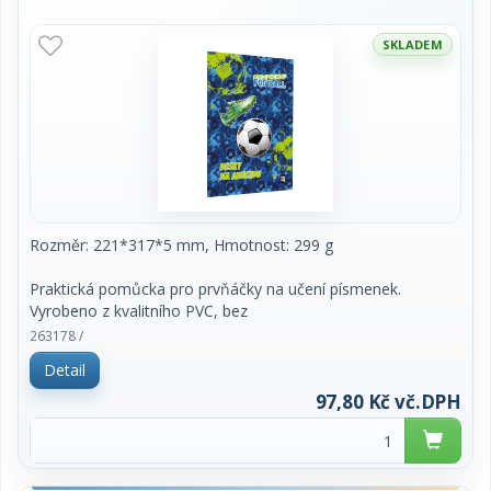
SKLADEM
Rozměr: 221*317*5 mm, Hmotnost: 299 g
Praktická pomůcka pro prvňáčky na učení písmenek.
Vyrobeno z kvalitního PVC, bez
ftalátů a zdravotně nezávadné. Formát A4, snadno
263178 /
omyvatelné.
Detail
97,80 Kč vč.DPH