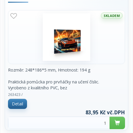
SKLADEM
Rozměr: 248*186*5 mm, Hmotnost: 194 g
Praktická pomůcka pro prvňáčky na učení číslic.
Vyrobeno z kvalitního PVC, bez
ftalátů a zdravotně nezávadné.
263423 /
Detail
83,95 Kč vč.DPH