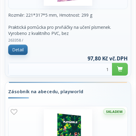
Rozměr: 221*317*5 mm, Hmotnost: 299 g
Praktická pomůcka pro prvňáčky na učení písmenek.
Vyrobeno z kvalitního PVC, bez
ftalátů a zdravotně nezávadné. Formát A4, snadno
263358 /
omyvatelné.
Detail
97,80 Kč vč.DPH
Zásobník na abecedu, playworld
SKLADEM