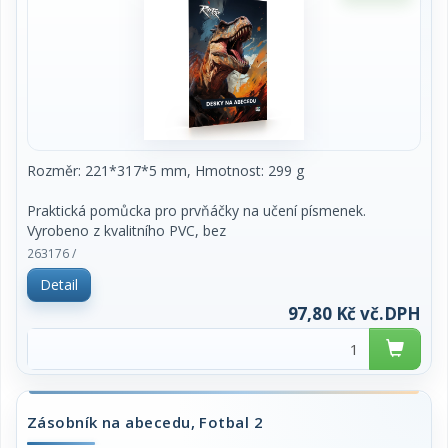
Rozměr: 221*317*5 mm, Hmotnost: 299 g
Praktická pomůcka pro prvňáčky na učení písmenek.
Vyrobeno z kvalitního PVC, bez
ftalátů a zdravotně nezávadné. Formát A4, snadno
263176 /
omyvatelné.
Detail
97,80 Kč vč.DPH
Zásobník na abecedu, Fotbal 2