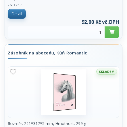
263175 /
cena za 1kus
Detail
92,00 Kč vč.DPH
Zásobník na abecedu, Kůň Romantic
SKLADEM
Rozměr: 221*317*5 mm, Hmotnost: 299 g