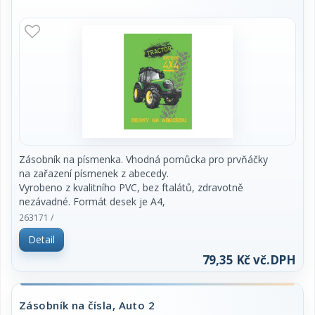
Zásobník na písmenka. Vhodná pomůcka pro prvňáčky
na zařazení písmenek z abecedy.
Vyrobeno z kvalitního PVC, bez ftalátů, zdravotně
nezávadné. Formát desek je A4,
lehce omyvatelný. Rozměr 22 x 31,5 cm.
263171 /
Detail
79,35 Kč vč.DPH
Zásobník na čísla, Auto 2