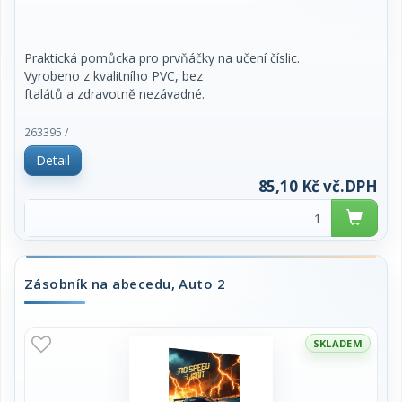
Praktická pomůcka pro prvňáčky na učení číslic.
Vyrobeno z kvalitního PVC, bez
ftalátů a zdravotně nezávadné.
cena za 1ks
263395 /
Detail
85,10 Kč vč.DPH
Zásobník na abecedu, Auto 2
SKLADEM