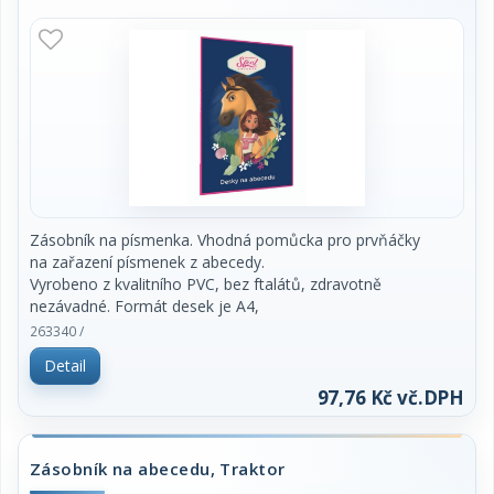
Zásobník na písmenka. Vhodná pomůcka pro prvňáčky
na zařazení písmenek z abecedy.
Vyrobeno z kvalitního PVC, bez ftalátů, zdravotně
nezávadné. Formát desek je A4,
lehce omyvatelný. Rozměr 22 x 31,5 cm.
263340 /
Detail
97,76 Kč vč.DPH
Zásobník na abecedu, Traktor