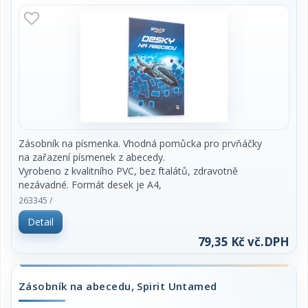
Zásobník na písmenka. Vhodná pomůcka pro prvňáčky
na zařazení písmenek z abecedy.
Vyrobeno z kvalitního PVC, bez ftalátů, zdravotně
nezávadné. Formát desek je A4,
lehce omyvatelný. Rozměr 22 x 31,5 cm.
263345 /
Detail
79,35 Kč vč.DPH
Zásobník na abecedu, Spirit Untamed