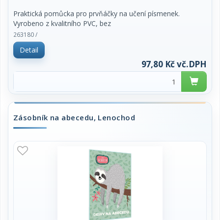
Praktická pomůcka pro prvňáčky na učení písmenek.
Vyrobeno z kvalitního PVC, bez
ftalátů a zdravotně nezávadné. Formát A4, snadno
263180 /
omyvatelné.
Detail
97,80 Kč vč.DPH
Zásobník na abecedu, Lenochod