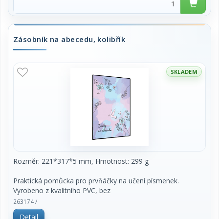
Zásobník na abecedu, kolibřík
SKLADEM
Rozměr: 221*317*5 mm, Hmotnost: 299 g
Praktická pomůcka pro prvňáčky na učení písmenek.
Vyrobeno z kvalitního PVC, bez
ftalátů a zdravotně nezávadné. Formát A4, snadno
263174 /
omyvatelné.
Detail