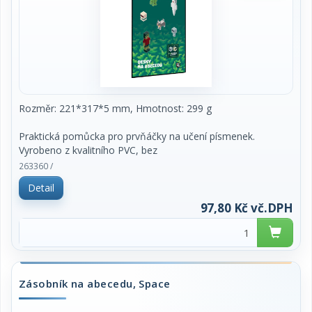
Rozměr: 221*317*5 mm, Hmotnost: 299 g
Praktická pomůcka pro prvňáčky na učení písmenek.
Vyrobeno z kvalitního PVC, bez
ftalátů a zdravotně nezávadné. Formát A4, snadno
263360 /
omyvatelné.
Detail
97,80 Kč vč.DPH
Zásobník na abecedu, Space