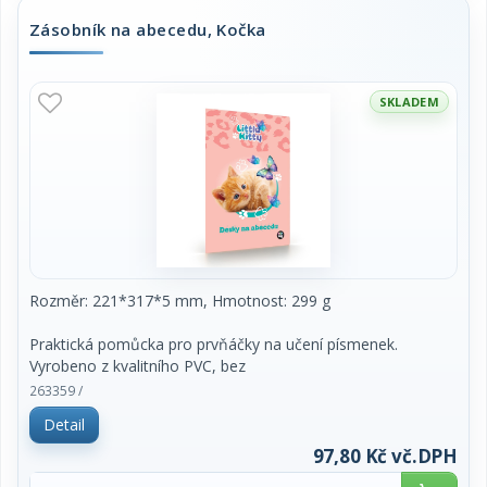
Zásobník na abecedu, Kočka
SKLADEM
Rozměr: 221*317*5 mm, Hmotnost: 299 g
Praktická pomůcka pro prvňáčky na učení písmenek.
Vyrobeno z kvalitního PVC, bez
ftalátů a zdravotně nezávadné. Formát A4, snadno
263359 /
omyvatelné.
Detail
97,80 Kč vč.DPH