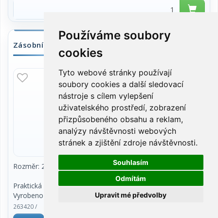
Používáme soubory
Zásobník na čísla, Fotbal 2
cookies
Tyto webové stránky používají
SKLADEM
soubory cookies a další sledovací
nástroje s cílem vylepšení
uživatelského prostředí, zobrazení
přizpůsobeného obsahu a reklam,
analýzy návštěvnosti webových
stránek a zjištění zdroje návštěvnosti.
Souhlasím
Rozměr: 248*186*5 mm, Hmotnost: 194 g
Odmítám
Praktická pomůcka pro prvňáčky na učení číslic.
Upravit mé předvolby
Vyrobeno z kvalitního PVC, bez
ftalátů a zdravotně nezávadné.
263420 /