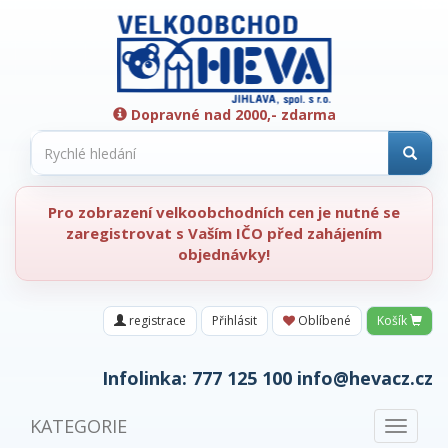
Dopravné nad 2000,- zdarma
Pro zobrazení velkoobchodních cen je nutné se
zaregistrovat s Vaším IČO před zahájením
objednávky!
registrace
Přihlásit
Oblíbené
Košík
Infolinka:
777 125 100
info@hevacz.cz
KATEGORIE
Toggle
navigat