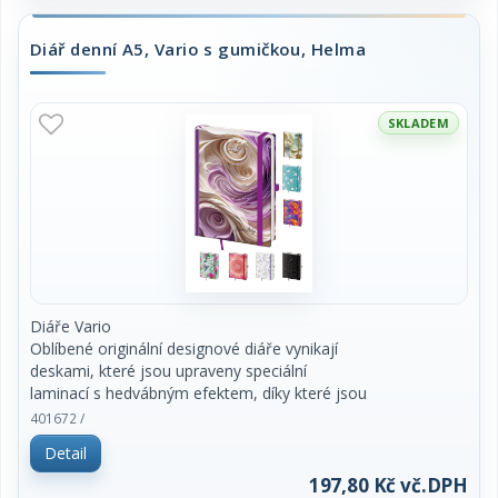
Diář obsahuje: osobní údaje, plánovač dovolené
Diář denní A5, Vario s gumičkou, Helma
(měsíční přehled), plánovací
kalendář, telefonní předvolby, státní svátky České
a Slovenské republiky,
mezinárodní svátky, roční výhled, denní layout,
SKLADEM
adresář, mapa Evropy a České a
Slovenské republiky
Diáře Vario
Oblíbené originální designové diáře vynikají
deskami, které jsou upraveny speciální
laminací s hedvábným efektem, díky které jsou
velmi příjemné na dotek. Doporučujeme
401672 /
tamponový tisk.
Detail
Formát diáře: 145 x 205 mm
197,80 Kč vč.DPH