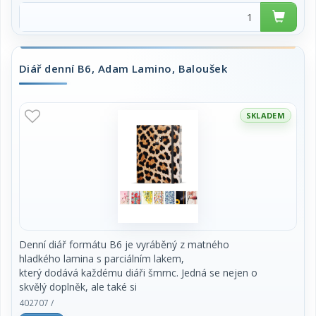
Rozsah diáře: 352 stran
Kalendárium: denní
Motiv: Bubles, Lavender, Bliss, Romance, Coral,
Bloom, Matragi Eterico, Matragi
Violet
Diář denní B6, Adam Lamino, Baloušek
Diář obsahuje: osobní údaje, plánovač dovolené
(měsíční přehled), plánovací
kalendář, telefonní předvolby, státní svátky České
SKLADEM
a Slovenské republiky,
mezinárodní svátky, roční výhled, denní layout,
adresář, mapa Evropy a České a
Slovenské republiky
Denní diář formátu B6 je vyráběný z matného
hladkého lamina s parciálním lakem,
který dodává každému diáři šmrnc. Jedná se nejen o
skvělý doplněk, ale také si
budete moci efektivněji plánovat Váš čas. Navíc se
402707 /
tento oblíbený formát pohodlně