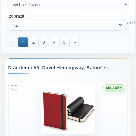
zobrazit:
z 125
«
1
2
3
4
5
»
Diár denní A5, David Hemingway, Baloušek
SKLADEM