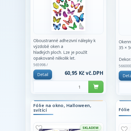
Oboustranné adhezivní nálepky k
Okenní
výzdobě oken a
35 × 
hladkých ploch. Lze je použít
opakovaně několik let.
Dekora
rozměr: 24 x 34 cm
565998 /
motiv
566000
straši
60,95 Kč vč.DPH
Detail
Deta
dýní a
netopý
hravo
magic
barvy
Fólie na okno, Halloween,
a třpyt
Fólie
svítící
motiv
dodávaj
krásně
SKLADEM
skleně