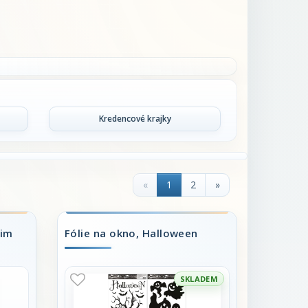
Kredencové krajky
«
1
2
»
zim
Fólie na okno, Halloween
SKLADEM