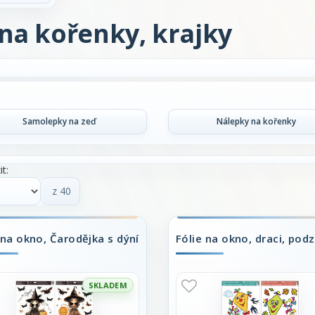
na kořenky, krajky
Samolepky na zeď
Nálepky na kořenky
t:
z 40
 na okno, Čarodějka s dýní
Fólie na okno, draci, pod
SKLADEM