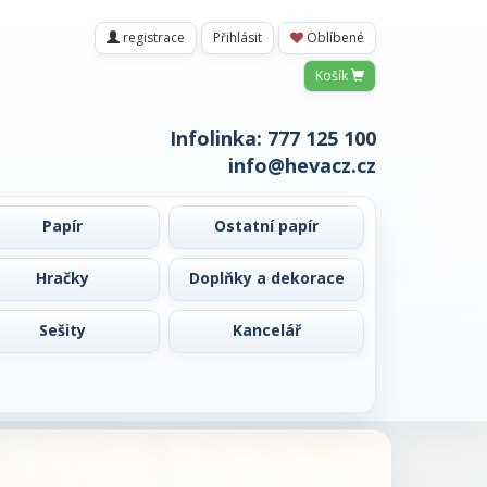
registrace
Přihlásit
Oblíbené
Košík
Infolinka:
777 125 100
info@hevacz.cz
Papír
Ostatní papír
Hračky
Doplňky a dekorace
Sešity
Kancelář