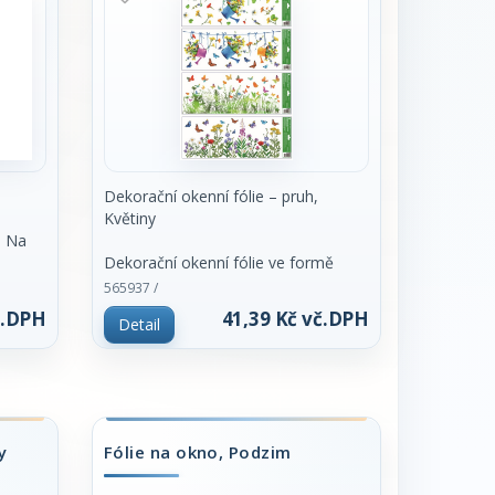
jmutím
ním na
padné
Dekorační okenní fólie – pruh,
t na
Květiny
. Na
 další
Dekorační okenní fólie ve formě
í
pruhu s motivem
565937 /
Vhodné
květin a motýlů o rozměru 22,5 × 60
č.DPH
41,39 Kč vč.DPH
Detail
cm je ideální pro ozdobení spodní
nebo horní části
okna. Přilne elektrostaticky –
bez lepidla, nezanechává žádné
stopy, snadno se
aplikuje a lze ji opakovaně použít.
y
Fólie na okno, Podzim
Vlastnosti: