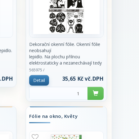
Dekorační okenní fólie. Okenní fólie
epidlo.
neobsahují
lepidlo. Na plochu přilnou
elektrostaticky a nezanechávají tedy
ádnou
po sobě
565975 /
žádnou stopu. Vhodné jsou jakékoli
č.DPH
35,65 Kč vč.DPH
Detail
hladké plochy, například sklo, výlohy,
 nebo
zrcadla
nebo kachličky. Cena za kus.
Fólie na okno, Květy
ím