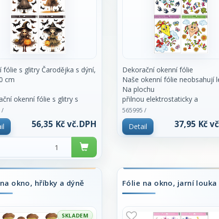
 fólie s glitry Čarodějka s dýní,
Dekorační okenní fólie
50 cm
Naše okenní fólie neobsahují l
Na plochu
ční okenní fólie s glitry s
přilnou elektrostaticky a
em
nezanechávají tedy po sobě ž
 /
565995 /
delně roztomilých čarodějek,
stopu. Vhodné
56,35 Kč vč.DPH
37,95 Kč v
il
Detail
jsou jakékoli hladké plochy,
rů vnese do vašeho interiéru
například sklo, výlohy, zrcadla
u a
kachličky.
kou podzimní atmosféru. Jasné
Čisté - bez lepidla - opakovaně
ivé glitry zvýrazňují detaily
použitelné
 na okno, hříbky a dýně
Fólie na okno, jarní louka
u a
í fólii zářivý efekt, který
Použití:
 oživí okna, výlohy nebo
1. Doporučujeme před použit
né plochy
SKLADEM
plochu očistit od