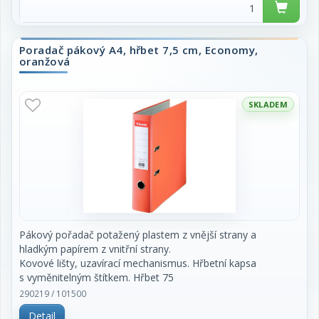
Poradač pákový A4, hřbet 7,5 cm, Economy,
oranžová
SKLADEM
Pákový pořadač potažený plastem z vnější strany a
hladkým papírem z vnitřní strany.
Kovové lišty, uzavírací mechanismus. Hřbetní kapsa
s vyměnitelným štítkem. Hřbet 75
mm. Cena za kus.
290219 / 101500
Detail