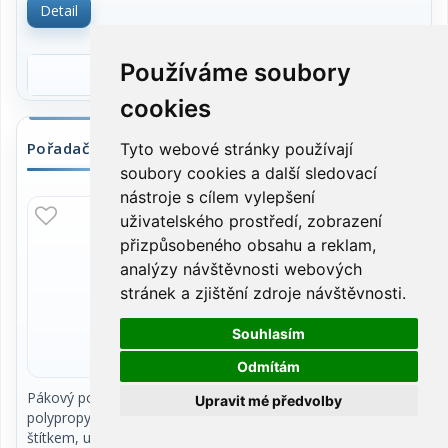
Detail
73,60 Kč vč.DPH
Používáme soubory
cookies
Pořadač pákov A4, hřbet 5 cm, polypropylen, žlutá
Tyto webové stránky používají
soubory cookies a další sledovací
nástroje s cílem vylepšení
SKLADEM
uživatelského prostředí, zobrazení
přizpůsobeného obsahu a reklam,
analýzy návštěvnosti webových
stránek a zjištění zdroje návštěvnosti.
Souhlasím
Odmítám
Pákový pořadač formátu A4 s potahem z
Upravit mé předvolby
polypropylenu. Hřbetní kapsa s vyměnitelným
štítkem, uzavírací mechanismus. Hřbet 50 mm. Cena