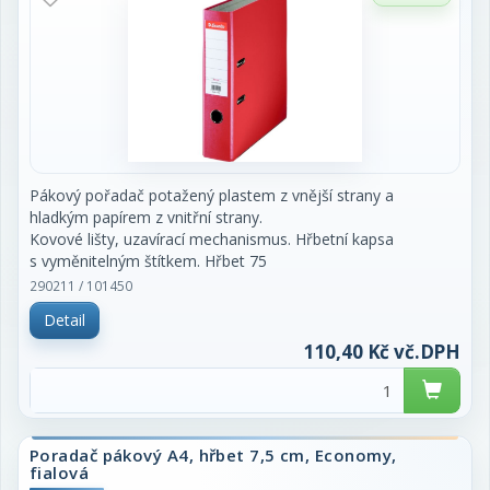
Pákový pořadač potažený plastem z vnější strany a
hladkým papírem z vnitřní strany.
Kovové lišty, uzavírací mechanismus. Hřbetní kapsa
s vyměnitelným štítkem. Hřbet 75
mm. Cena za kus.
290211 / 101450
Detail
110,40 Kč vč.DPH
Poradač pákový A4, hřbet 7,5 cm, Economy,
fialová