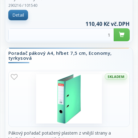
mm. Cena za kus.
290216 / 101540
Detail
110,40 Kč vč.DPH
Poradač pákový A4, hřbet 7,5 cm, Economy,
tyrkysová
SKLADEM
Pákový pořadač potažený plastem z vnější strany a