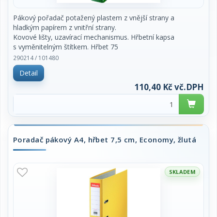
Pákový pořadač potažený plastem z vnější strany a
hladkým papírem z vnitřní strany.
Kovové lišty, uzavírací mechanismus. Hřbetní kapsa
s vyměnitelným štítkem. Hřbet 75
mm. Cena za kus.
290214 / 101480
Detail
110,40 Kč vč.DPH
Poradač pákový A4, hřbet 7,5 cm, Economy, žlutá
SKLADEM