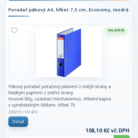
Poradač pákový A4, hřbet 7,5 cm, Economy, modrá
SKLADEM
Pákový pořadač potažený plastem z vnější strany a
hladkým papírem z vnitřní strany.
Kovové lišty, uzavírací mechanismus. Hřbetní kapsa
s vyměnitelným štítkem. Hřbet 75
mm. Cena za kus.
290213 / 101470
Detail
108,10 Kč vč.DPH