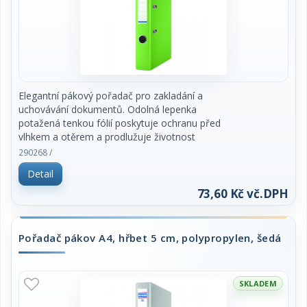
Elegantní pákový pořadač pro zakladání a
uchovávání dokumentů. Odolná lepenka
potažená tenkou fólií poskytuje ochranu před
vlhkem a otěrem a prodlužuje životnost
pořadače. Vysoce kvalitní páková mechanika,
290268 /
kontrolní číslo se nachází pod pákovým
Detail
mechanismem. Vhodný pro kanceláře, home office,
školy.
73,60 Kč vč.DPH
pro formát A4
rozměry: 285 x 320 mm, šířka hřbetu: 50 mm
Pořadač pákov A4, hřbet 5 cm, polypropylen, šedá
materiál: lepenka potažená PP fólií 100 µm,
síla lepenky: 2,1 mm, gramáž
lepenky: 1,290 g-m
SKLADEM
široká škála barev
otvor pro uchopení a snadné vyjmutí z police