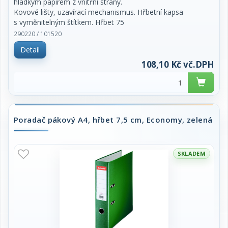
hladkým papírem z vnitřní strany.
Kovové lišty, uzavírací mechanismus. Hřbetní kapsa
s vyměnitelným štítkem. Hřbet 75
mm. Cena za kus.
290220 / 101520
Detail
108,10 Kč vč.DPH
Poradač pákový A4, hřbet 7,5 cm, Economy, zelená
SKLADEM