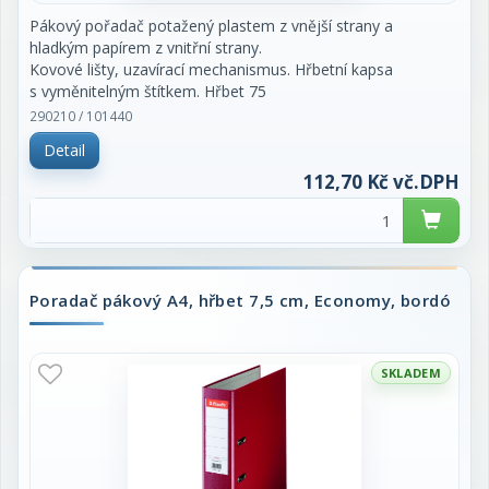
Pákový pořadač potažený plastem z vnější strany a
hladkým papírem z vnitřní strany.
Kovové lišty, uzavírací mechanismus. Hřbetní kapsa
s vyměnitelným štítkem. Hřbet 75
mm. Cena za kus.
290210 / 101440
Detail
112,70 Kč vč.DPH
Poradač pákový A4, hřbet 7,5 cm, Economy, bordó
SKLADEM