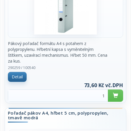
vyměnitelný oboustranný hřbetní štítek
dvouletá záruka na mechanismus
balení: 1 ks
Pákový pořadač formátu A4 s potahem z
polypropylenu. Hřbetní kapsa s vyměnitelným
štítkem, uzavírací mechanismus. Hřbet 50 mm. Cena
za kus.
290259 / 100540
Detail
73,60 Kč vč.DPH
Pořadač pákov A4, hřbet 5 cm, polypropylen,
tmavě modrá