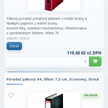
Pákový pořadač potažený plastem z vnější strany a
hladkým papírem z vnitřní strany.
Kovové lišty, uzavírací mechanismus. Hřbetní kapsa
s vyměnitelným štítkem. Hřbet 75
mm. Cena za kus.
290218 / 101510
Detail
110,40 Kč vč.DPH
Poradač pákový A4, hřbet 7,5 cm, Economy, černá
SKLADEM