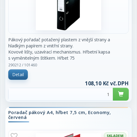
Pákový pořadač potažený plastem z vnější strany a
hladkým papírem z vnitřní strany.
Kovové lišty, uzavírací mechanismus. Hřbetní kapsa
s vyměnitelným štítkem. Hřbet 75
mm. Cena za kus.
290212 / 101460
Detail
108,10 Kč vč.DPH
Poradač pákový A4, hřbet 7,5 cm, Economy,
červená
SKLADEM