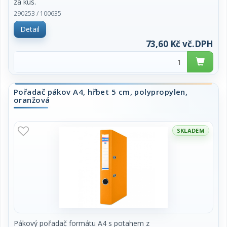
za kus.
290253 / 100635
Detail
73,60 Kč vč.DPH
Pořadač pákov A4, hřbet 5 cm, polypropylen,
oranžová
SKLADEM
Pákový pořadač formátu A4 s potahem z