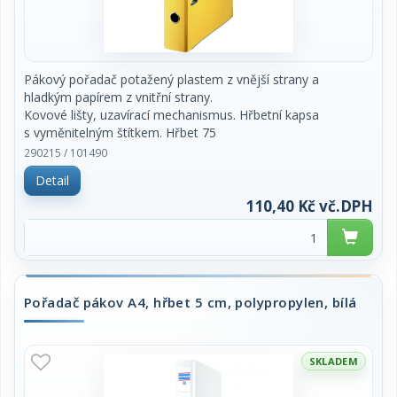
Pákový pořadač potažený plastem z vnější strany a
hladkým papírem z vnitřní strany.
Kovové lišty, uzavírací mechanismus. Hřbetní kapsa
s vyměnitelným štítkem. Hřbet 75
mm. Cena za kus.
290215 / 101490
Detail
110,40 Kč vč.DPH
Pořadač pákov A4, hřbet 5 cm, polypropylen, bílá
SKLADEM