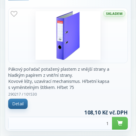
SKLADEM
Pákový pořadač potažený plastem z vnější strany a
hladkým papírem z vnitřní strany.
Kovové lišty, uzavírací mechanismus. Hřbetní kapsa
s vyměnitelným štítkem. Hřbet 75
mm. Cena za kus.
290217 / 101530
Detail
108,10 Kč vč.DPH