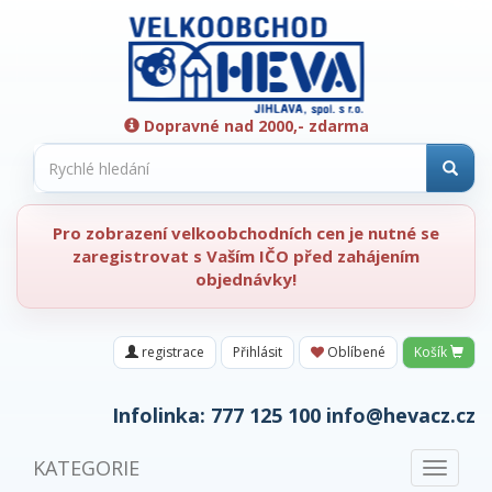
Dopravné nad 2000,- zdarma
Pro zobrazení velkoobchodních cen je nutné se
zaregistrovat s Vaším IČO před zahájením
objednávky!
registrace
Přihlásit
Oblíbené
Košík
Infolinka:
777 125 100
info@hevacz.cz
KATEGORIE
Toggle
navigat