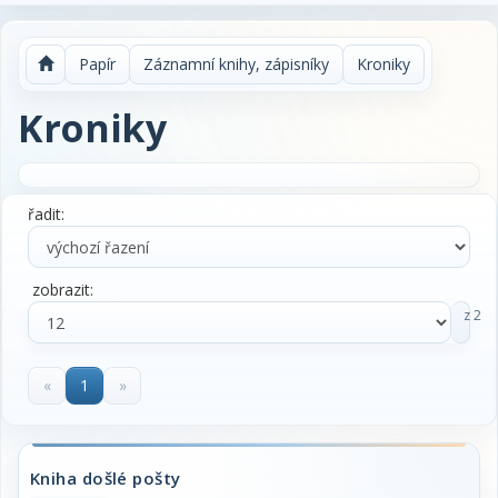
Papír
Záznamní knihy, zápisníky
Kroniky
Kroniky
řadit:
zobrazit:
z 2
«
1
»
Kniha došlé pošty