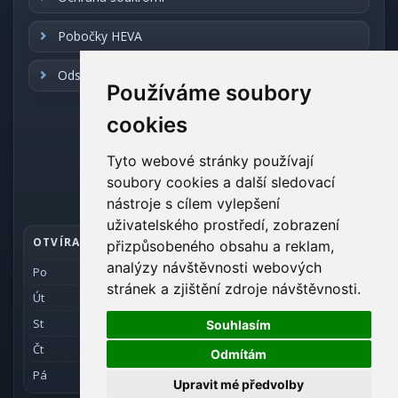
Pobočky HEVA
Odstoupení od smlouvy
Používáme soubory
cookies
REALIZACE
Tyto webové stránky používají
soubory cookies a další sledovací
Realizace:
3Nicom
nástroje s cílem vylepšení
uživatelského prostředí, zobrazení
OTVÍRACÍ DOBA SKLADU
přizpůsobeného obsahu a reklam,
analýzy návštěvnosti webových
Po
7 - 15
stránek a zjištění zdroje návštěvnosti.
Út
7 - 15
St
7 - 15:30
Souhlasím
Čt
7 - 15
Odmítám
Pá
7 - 12
Upravit mé předvolby