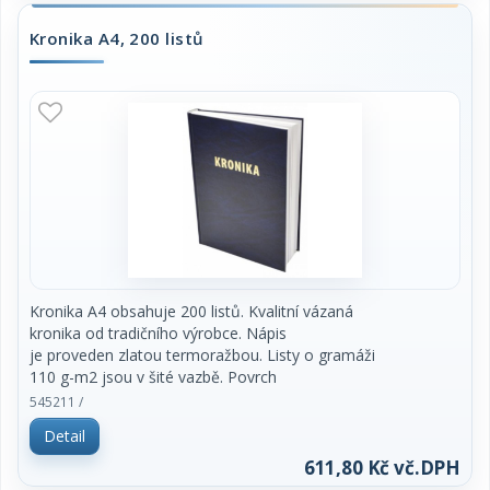
Kronika A4, 200 listů
Kronika A4 obsahuje 200 listů. Kvalitní vázaná
kronika od tradičního výrobce. Nápis
je proveden zlatou termoražbou. Listy o gramáži
110 g-m2 jsou v šité vazbě. Povrch
imitace kůže. Cena za kus.
545211 /
Detail
611,80 Kč vč.DPH