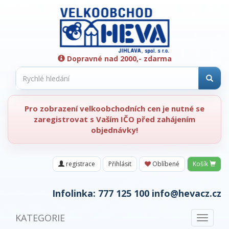
Dopravné nad 2000,- zdarma
Pro zobrazení velkoobchodních cen je nutné se
zaregistrovat s Vaším IČO před zahájením
objednávky!
registrace
Přihlásit
Oblíbené
Košík
Infolinka:
777 125 100
info@hevacz.cz
KATEGORIE
Toggle
navigat