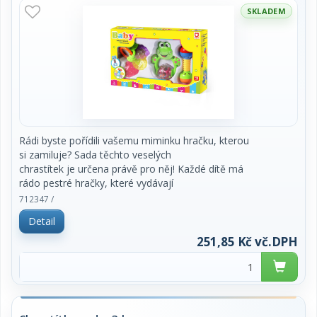
SKLADEM
Rádi byste pořídili vašemu miminku hračku, kterou
si zamiluje? Sada těchto veselých
chrastítek je určena právě pro něj! Každé dítě má
rádo pestré hračky, které vydávají
zvuky a snadno se uchopí. S těmito roztomilými
712347 /
chrastítky zažije děťátko mnoho
Detail
legrace a navíc si přitom rozvíjí motorické a
zrakové schopnosti.
251,85 Kč vč.DPH
doporučený věk: 0+