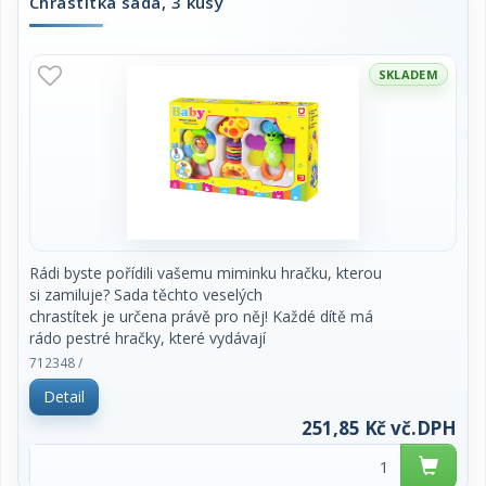
Chrastítka sada, 3 kusy
SKLADEM
Rádi byste pořídili vašemu miminku hračku, kterou
si zamiluje? Sada těchto veselých
chrastítek je určena právě pro něj! Každé dítě má
rádo pestré hračky, které vydávají
zvuky a snadno se uchopí. S těmito roztomilými
712348 /
chrastítky zažije děťátko mnoho
Detail
legrace a navíc si přitom rozvíjí motorické a
zrakové schopnosti.
251,85 Kč vč.DPH
doporučený věk: 0+