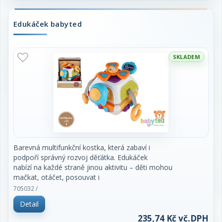
Edukáček babyted
SKLADEM
Barevná multifunkční kostka, která zabaví i
podpoří správný rozvoj děťátka. Edukáček
nabízí na každé straně jinou aktivitu – děti mohou
mačkat, otáčet, posouvat i
objevovat různé textury a tvary. Horní část zdobí
705032 /
vrtulka, kterou lze otáčet, a
Detail
každá strana kostky přináší nové překvapení. Díky
praktickým úchytům na hračce se
235,74 Kč vč.DPH