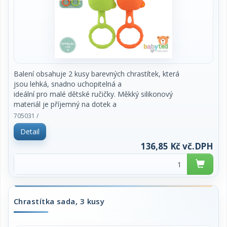
Balení obsahuje 2 kusy barevných chrastítek, která
jsou lehká, snadno uchopitelná a
ideální pro malé dětské ručičky. Měkký silikonový
materiál je příjemný na dotek a
vhodný i při prořezávání prvních zoubků.
705031 /
Ergonomický tvar s kroužkem umožňuje snadné
Detail
držení a podporuje rozvoj jemné motoriky i
koordinace ruky a oka. Jemné chrastění
136,85 Kč vč.DPH
stimuluje sluchové vnímání dítěte.
Certifikováno v ČR.
rozměr: 13 x 5 cm
doporučený věk: 0m+
Chrastítka sada, 3 kusy