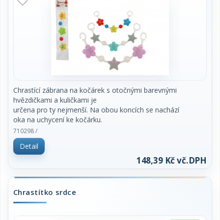
Chrastící zábrana na kočárek s otočnými barevnými
hvězdičkami a kuličkami je
určena pro ty nejmenší. Na obou koncích se nachází
oka na uchycení ke kočárku.
Barvy se mohou lišit od vyobrazení.
710298 /
velikost: 43cm
Detail
Vhodné pro děti od narození.
Cena za 1ks
148,39 Kč vč.DPH
Chrastítko srdce