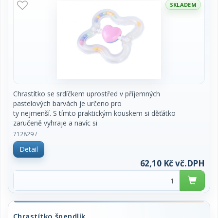
SKLADEM
Chrastítko se srdíčkem uprostřed v příjemných
pastelových barvách je určeno pro
ty nejmenší. S tímto praktickým kouskem si děťátko
zaručeně vyhraje a navíc si
rozvine motorické schopnosti. Vhodné pro děti od
712829 /
narození. Cena za kus.
Detail
62,10 Kč vč.DPH
Chrastítko špendlík