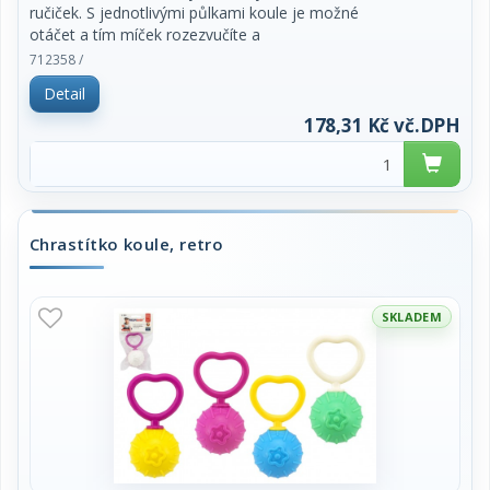
ručiček. S jednotlivými půlkami koule je možné
otáčet a tím míček rozezvučíte a
zaujmete tak dětskou zvídavost. Snadno hračku
712358 /
zavěsíte na kočárek.
Detail
Rozměr balení 13 x 25 x 10 cm.
178,31 Kč vč.DPH
Vhodné pro děti od 6 měsíců.
Chrastítko koule, retro
SKLADEM