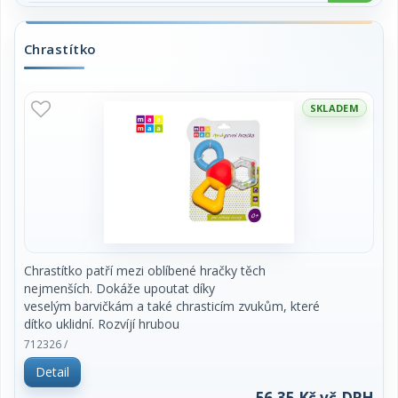
Chrastítko
SKLADEM
Chrastítko patří mezi oblíbené hračky těch
nejmenších. Dokáže upoutat díky
veselým barvičkám a také chrasticím zvukům, které
dítko uklidní. Rozvíjí hrubou
motoriku, snadný úchop, podporuje správný vývoj
712326 /
koordinace. Velikost 10,5 cm. Vhodné
Detail
pro děti od narození. Cena za kus.
56,35 Kč vč.DPH