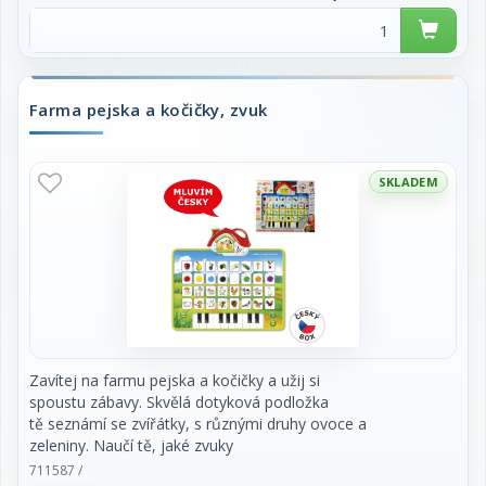
dobře manipuluje malými dětskými ručičkami.
Certifikováno v ČR.
rozměr: 11 x 12 cm
doporučený věk: 6m+
Farma pejska a kočičky, zvuk
SKLADEM
Zavítej na farmu pejska a kočičky a užij si
spoustu zábavy. Skvělá dotyková podložka
tě seznámí se zvířátky, s různými druhy ovoce a
zeleniny. Naučí tě, jaké zvuky
vydávají zvířátka nebo jakou barvu má mrkvička.
711587 /