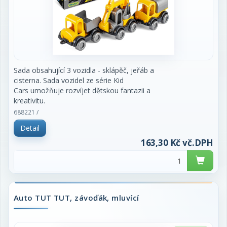
Sada obsahující 3 vozidla - sklápěč, jeřáb a
cisterna. Sada vozidel ze série Kid
Cars umožňuje rozvíjet dětskou fantazii a
kreativitu.
Rozměr auta: 10 cm
688221 /
Rozměr krabičky: 30 x 8 x 10 cm
Detail
Vhodné od 12 měsíců
163,30 Kč vč.DPH
Auto TUT TUT, závoďák, mluvící