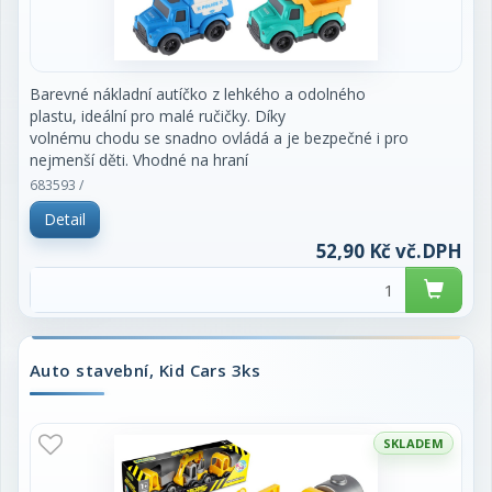
Barevné nákladní autíčko z lehkého a odolného
plastu, ideální pro malé ručičky. Díky
volnému chodu se snadno ovládá a je bezpečné i pro
nejmenší děti. Vhodné na hraní
doma, na pískovišti i na cestách.
683593 /
Mix různých typů aut (např. sklápěčka, míchačka,
Detail
cisterna).
Velikost: 10 cm
52,90 Kč vč.DPH
Vhodné pro děti od 18 měsíců
Auto stavební, Kid Cars 3ks
SKLADEM