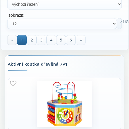
zobrazit:
z 163
«
1
2
3
4
5
6
»
Aktivní kostka dřevěná 7v1