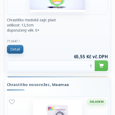
Chrastítko medvěd-zajíc plast
velikost: 12,5cm
doporučený věk: 0+
mix barev a druhů
712647 /
Detail
cena za 1ks
65,55 Kč vč.DPH
Chrastítko nosorožec, Maamaa
SKLADEM