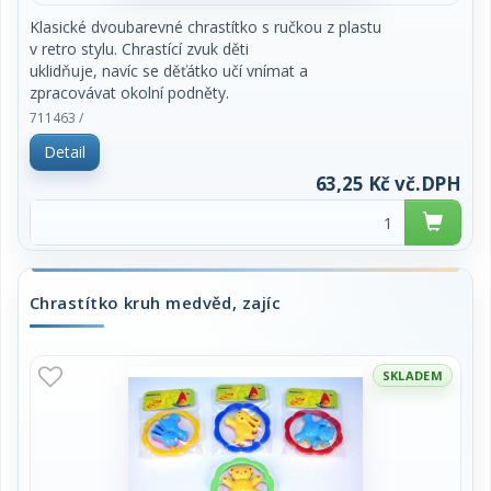
Klasické dvoubarevné chrastítko s ručkou z plastu
v retro stylu. Chrastící zvuk děti
uklidňuje, navíc se děťátko učí vnímat a
zpracovávat okolní podněty.
Průměr 5 cm.
711463 /
Detail
Vhodné od narození.
63,25 Kč vč.DPH
Chrastítko kruh medvěd, zajíc
SKLADEM