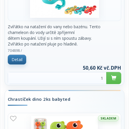
Zvířátko na natažení do vany nebo bazénu. Tento
chameleon do vody určitě zpříjemní
dětem koupání. Užijí si s ním spoustu zábavy.
Zvířátko po natažení pluje po hladině.
Velikost zvířátka je cca 14 cm.
704898 /
Rozměry výrobku 10 x 5 x 14 cm.
Detail
Vhodné pro děti od 18 měsíců.
50,60 Kč vč.DPH
Chrastíček dino 2ks babyted
SKLADEM