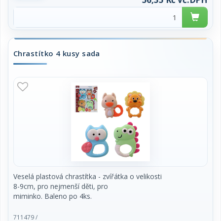
Chrastítko 4 kusy sada
Veselá plastová chrastítka - zvířátka o velikosti
8-9cm, pro nejmenší děti, pro
miminko. Baleno po 4ks.
Hrklávka-štěrchátko je odjakživa oblíbená hračka
711479 /