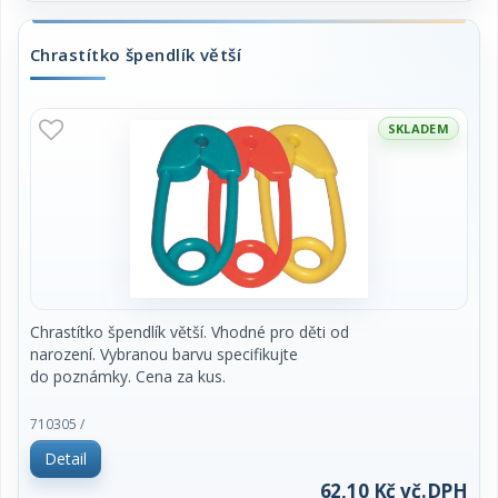
Rozměr balení: 12 x 19 x 1 cm.
Chrastítko špendlík větší
Vhodné pro děti od narození.
SKLADEM
Chrastítko špendlík větší. Vhodné pro děti od
narození. Vybranou barvu specifikujte
do poznámky. Cena za kus.
710305 /
Detail
62,10 Kč vč.DPH