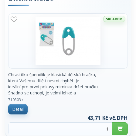
SKLADEM
Chrastítko špendlík je klasická dětská hračka,
která Vašemu dítěti nesmí chybět. Je
ideální pro první pokusy miminka držet hračku.
Snadno se uchopí, je velmi lehké a
kontrastní provedení miminka jistě zaujme.
710303 /
Podporuje rozvoj jemné dětské motoriky a
Detail
smyslového vnímání. Díky malým kuličkám uvnitř
jemně chrastí.
43,71 Kč vč.DPH
Velikost špendlíku: 12 cm
barva: tyrkysovošedá, růžová, bíločerná