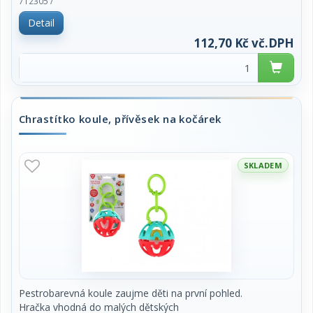
712305 /
Detail
Rozměry výrobku 10 x 10 x 14 cm.
112,70 Kč vč.DPH
Vhodné pro děti od 18ti měsíců.
Chrastítko koule, přívěsek na kočárek
SKLADEM
Pestrobarevná koule zaujme děti na první pohled.
Hračka vhodná do malých dětských