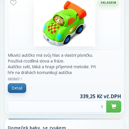
SKLADEM
Mluvící autíčko má svůj hlas a vlastní písničku.
Používá rozdílná slova a fráze.
Autíčko svítí, bliká a hraje příjemné melodie. Při
hře na dráhách komunikují autíčka
pomocí chytrých bodů SmartPoint. Ty jsou rozloženy
680867 /
na různých místech dráhy a
Detail
autíčko díky nim samo pozná, po které dráze zrovna
jede a na jakém místě se nachází.
339,25 Kč vč.DPH
Každý SmartPoint má pro autíčko připravenou vždy
jinou roztomilou frázi. Autíčko je
vyrobené z plastu, délka 8 - 9 cm, na baterie.
Vhodné od 1 roku. Cena za kus.
Domeček baby, se zvukem