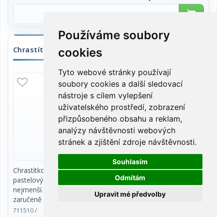
Používáme soubory
Chrastítko včela
cookies
Tyto webové stránky používají
SKLADEM
soubory cookies a další sledovací
nástroje s cílem vylepšení
uživatelského prostředí, zobrazení
přizpůsobeného obsahu a reklam,
analýzy návštěvnosti webových
stránek a zjištění zdroje návštěvnosti.
Souhlasím
Chrastítko ve tvaru včelky v příjemných
Odmítám
pastelových barvách je určeno pro ty
nejmenší. S tímto praktickým kouskem si děťátko
Upravit mé předvolby
zaručeně vyhraje a navíc si rozvine
motorické a znakové schopnosti. Vybranou barvu
711510 /