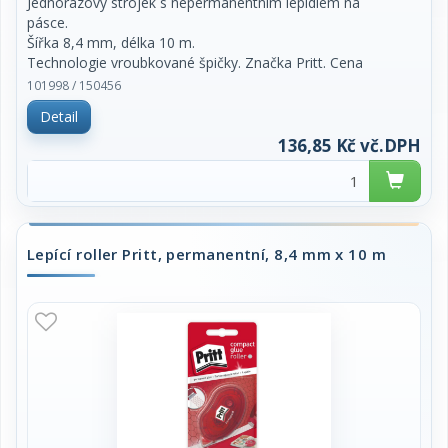
Jednorázový strojek s nepermanentním lepidlem na
pásce.
Šířka 8,4 mm, délka 10 m.
Technologie vroubkované špičky. Značka Pritt. Cena
za kus.
101998 / 150456
Detail
136,85 Kč vč.DPH
Lepící roller Pritt, permanentní, 8,4 mm x 10 m