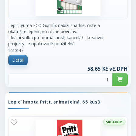
Lepicí guma ECO Gumfix nabízí snadné, čisté a
okamžité lepení pro různé povrchy.
Ideální volba pro domácnost, kancelář i kreativní
projekty. Je opakovaně použitelná
a zajišťuje čistou a snadnou manipulaci.
102014 /
Detail
Lepicí guma Kores ECO Gumfix je ekologickou
alternativou ke klasické lepicí gumě
58,65 Kč vč.DPH
Gumfix na bázi syntetických surovin. Je vyrobena z
více jak 95 % přírodně získaných
a udržitelných složek, přičemž nabízí stejný
výkon.
Lepicí hmota Pritt, snímatelná, 65 kusů
Obal je vyroben z minimálně 75 % recyklovaného
kartonu a je plně recyklovatelný.
Hlavní vlastnosti Kores lepicí gumy ECO Gumfix:
SKLADEM
- Univerzální použití: Perfektní na hladké plochy,