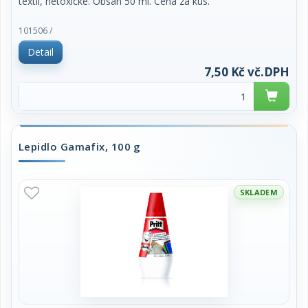
textil, netoxické. Obsah 50 ml. Cena za kus.
101506 /
Detail
7,50 Kč vč.DPH
Lepidlo Gamafix, 100 g
SKLADEM