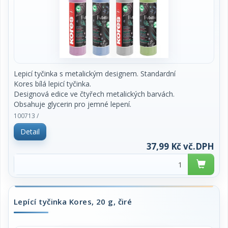
Lepicí tyčinka s metalickým designem. Standardní
Kores bílá lepicí tyčinka.
Designová edice ve čtyřech metalických barvách.
Obsahuje glycerin pro jemné lepení.
Čistá a hladká aplikace. Vhodná pro všechny druhy
100713 /
papíru. Lepí trvale za 60 sekund
Detail
Ideální pro použití doma, v kanceláři i ve škole.
Vyrobeno v ČR. Obsah 20 g. Značka
37,99 Kč vč.DPH
Kores. Požadovanou barvu prosím specifikujte do
poznámky v objednávce. Cena za kus.
Lepící tyčinka Kores, 20 g, čiré