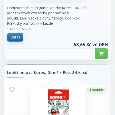
Oboustranně lepící guma značky Kores, 84 kusů
předsekaných čtverečků připraveno k
použití. Lepí hladké plochy, tapety, sklo, kov.
Praktický pomocník v každé
domácnosti, kanceláři a ve škole. Nezanechává
102015 / 151750
stopy a je znovu použitelná. Cena za
Detail
balení.
58,65 Kč vč.DPH
Lepící hmota Kores, Gumfix Eco, 84 kusů
SKLADEM