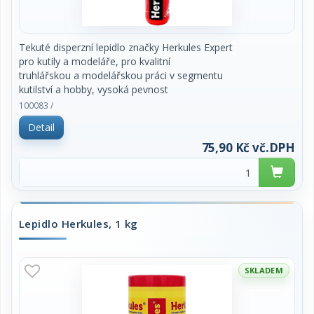
Tekuté disperzní lepidlo značky Herkules Expert
pro kutily a modeláře, pro kvalitní
truhlářskou a modelářskou práci v segmentu
kutilství a hobby, vysoká pevnost
spojů,lehká lahvička, tužkový aplikátor, snazší a
100083 /
přesnější nanášení, snadný průnik
Detail
do malých prostorů a škvír. Vodou ředitelné,
netoxické, neobsahuje org.
75,90 Kč vč.DPH
rozpouštědla, doba zasychání 15 minut. Obsah 130
g. Cena za kus.
Lepidlo Herkules, 1 kg
SKLADEM