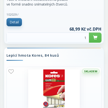
ve formě snadno snímatelných čtverců.
- vhodná k dočasnému přilepení informací,plakátů,
102029 /
plánů atd.
Detail
90 ks čtverečků v balení.
68,99 Kč vč.DPH
Lepící hmota Kores, 84 kusů
Ostatní parametry a specifikace:
EAN: 9556089013314
Výrobce-Dovozce: A.W.Faber-Castell Vertrieb GmbH,
Nürnberger Str. 2, D-90546 Stein
SKLADEM