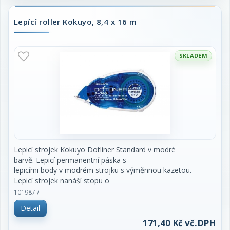
Lepící roller Kokuyo, 8,4 x 16 m
SKLADEM
Lepicí strojek Kokuyo Dotliner Standard v modré
barvě. Lepicí permanentní páska s
lepicími body v modrém strojku s výměnnou kazetou.
Lepicí strojek nanáší stopu o
šířce 8,4 mm v lepicích bodech světle modré barvy
101987 /
připomínající plástve, které jsou
Detail
vhodné i pro použítí v obloučcích. Barevná světle
modrá stopa je skvělá pro
171,40 Kč vč.DPH