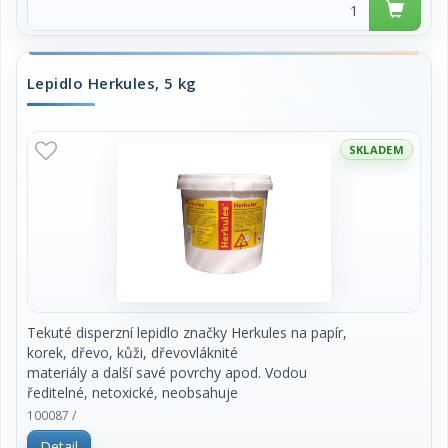
Lepidlo Herkules, 5 kg
SKLADEM
Tekuté disperzní lepidlo značky Herkules na papír,
korek, dřevo, kůži, dřevovláknité
materiály a další savé povrchy apod. Vodou
ředitelné, netoxické, neobsahuje
rozpouštědla, doba zasychání 15 minut. Vhodné do
100087 /
kanceláří a škol i pro
Detail