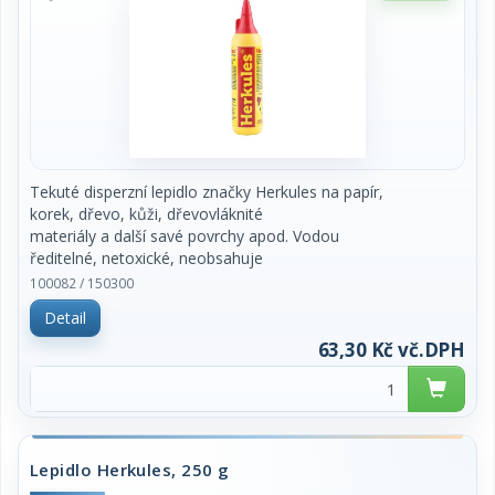
Tekuté disperzní lepidlo značky Herkules na papír,
korek, dřevo, kůži, dřevovláknité
materiály a další savé povrchy apod. Vodou
ředitelné, netoxické, neobsahuje
org.rozpouštědla, doba zasychání 15 minut. Vhodné
100082 / 150300
do kanceláří a škol i pro
Detail
modeláře. Obsah 130 g s roztěrkou. Cena za kus.
63,30 Kč vč.DPH
Lepidlo Herkules, 250 g