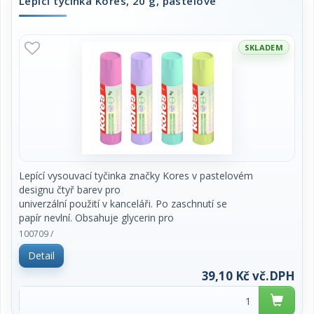
Lepící tyčinka Kores, 20 g, pastelové
SKLADEM
Lepící vysouvací tyčinka značky Kores v pastelovém
designu čtyř barev pro
univerzální použití v kanceláři. Po zaschnutí se
papír nevlní. Obsahuje glycerin pro
jemné lepení. Lepí všechny druhy papíru a korek
100709 /
trvale za 60 vteřin. Vzduchotěsný
Detail
uzávěr zajišťuje dlouhou životnost. Neobsahuje
rozpouštědla, kyseliny. Je
39,10 Kč vč.DPH
ekologické, 60% obsahu je vyrobeno z obnovitelných
zdrojů. Obsah 20 g. Cena za kus.