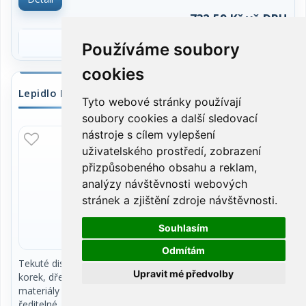
modeláře. Obsah 5 kg. Cena za kus.
732,59 Kč vč.DPH
Používáme soubory
cookies
Lepidlo Herkules, 500 g
Tyto webové stránky používají
soubory cookies a další sledovací
nástroje s cílem vylepšení
SKLADEM
uživatelského prostředí, zobrazení
přizpůsobeného obsahu a reklam,
analýzy návštěvnosti webových
stránek a zjištění zdroje návštěvnosti.
Souhlasím
Odmítám
Tekuté disperzní lepidlo značky Herkules na papír,
Upravit mé předvolby
korek, dřevo, kůži, dřevovláknité
materiály a další savé povrchy apod. Vodou
ředitelné, netoxické, neobsahuje