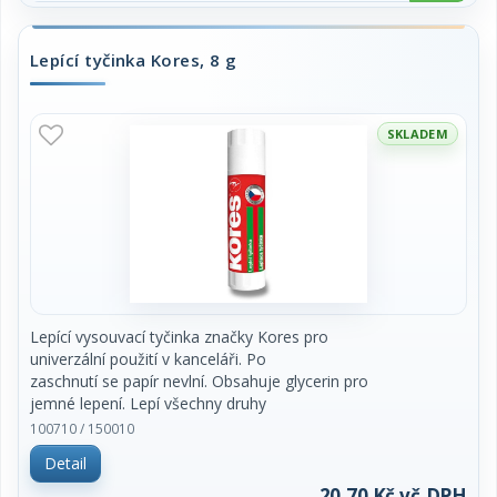
Lepící tyčinka Kores, 8 g
SKLADEM
Lepící vysouvací tyčinka značky Kores pro
univerzální použití v kanceláři. Po
zaschnutí se papír nevlní. Obsahuje glycerin pro
jemné lepení. Lepí všechny druhy
papíru a korek trvale za 60 vteřin. Vzduchotěsný
100710 / 150010
uzávěr zajišťuje dlouhou životnost.
Detail
Neobsahuje rozpouštědla, kyseliny. Je ekologické,
60% obsahu je vyrobeno z
20,70 Kč vč.DPH