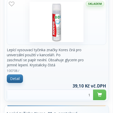
SKLADEM
Lepící vysouvací tyčinka značky Kores čirá pro
univerzální použití v kanceláři. Po
zaschnutí se papír nevlní. Obsahuje glycerin pro
jemné lepení. Krystalicky čístá
hmota pro dokonalé neviditelné lepení. Ideální na
100708 /
lepení fotografií doma, v
Detail
kanceláři i ve škole. Lepí všechny druhy papíru a
korek trvale za 60 vteřin.
39,10 Kč vč.DPH
Vzduchotěsný uzávěr zajišťuje dlouhou životnost.
Neobsahuje rozpouštědla, kyseliny.
Je ekologické, 60% obsahu je vyrobeno z
obnovitelných zdrojů. Obsah 20 g. Cena za
kus.