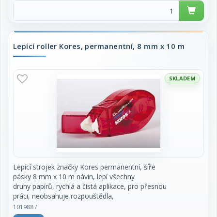
vizuální kontrolu, kde bylo lepidlo naneseno.
Stopa neprosvítá na další přilepený
papír. Šíře 8,4 mm x návin 16 m. Krytka špičky
lepidla je integrovaná na těle
strojku. Lepí rychle, čistě, bez zkrabacení
Lepící roller Kores, permanentní, 8 mm x 10 m
papíru, nevysychá, vhodné pro papír,
fotografie, dárky. Cena za kus.
SKLADEM
Lepící strojek značky Kores permanentní, šíře
pásky 8 mm x 10 m návin, lepí všechny
druhy papírů, rychlá a čistá aplikace, pro přesnou
práci, neobsahuje rozpouštědla,
netoxický. Ideál pro lepení fotografií, balení
101988 /
dárků, tvorbu prezentací apod. Cena