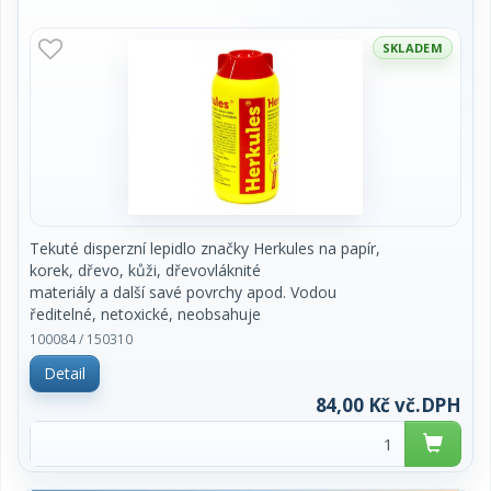
SKLADEM
Tekuté disperzní lepidlo značky Herkules na papír,
korek, dřevo, kůži, dřevovláknité
materiály a další savé povrchy apod. Vodou
ředitelné, netoxické, neobsahuje
rozpouštědla, doba zasychání 15 minut. Vhodné do
100084 / 150310
kanceláří a škol i pro
Detail
modeláře. Obsah 250 g. Cena za kus.
84,00 Kč vč.DPH