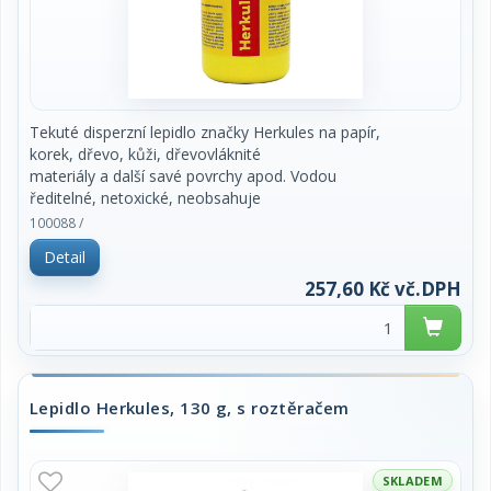
Tekuté disperzní lepidlo značky Herkules na papír,
korek, dřevo, kůži, dřevovláknité
materiály a další savé povrchy apod. Vodou
ředitelné, netoxické, neobsahuje
rozpouštědla, doba zasychání 15 minut. Vhodné do
100088 /
kanceláří a škol i pro
Detail
modeláře. Obsah 1 kg. Cena za kus.
257,60 Kč vč.DPH
Lepidlo Herkules, 130 g, s roztěračem
SKLADEM