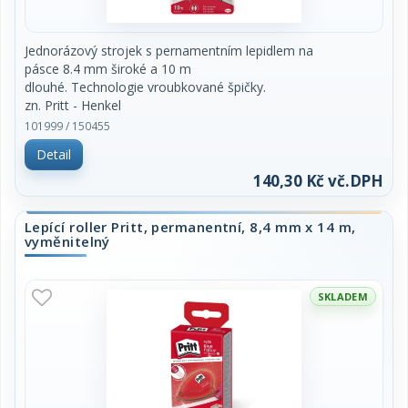
Jednorázový strojek s pernamentním lepidlem na
pásce 8.4 mm široké a 10 m
dlouhé. Technologie vroubkované špičky.
zn. Pritt - Henkel
101999 / 150455
cena za ks
Detail
140,30 Kč vč.DPH
Lepící roller Pritt, permanentní, 8,4 mm x 14 m,
vyměnitelný
SKLADEM