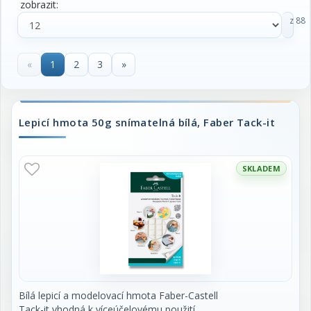
zobrazit:
z 88
«
1
2
3
»
Lepicí hmota 50g snímatelná bílá, Faber Tack-it
SKLADEM
Bílá lepicí a modelovací hmota Faber-Castell
Tack-it vhodná k víceúčelovému použití