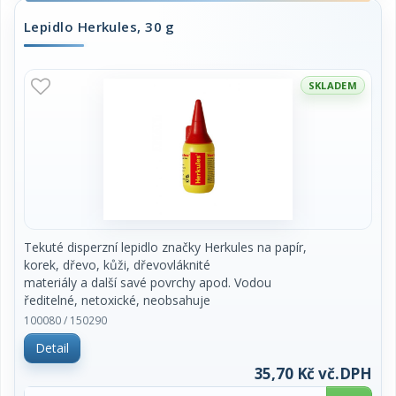
Lepidlo Herkules, 30 g
SKLADEM
Tekuté disperzní lepidlo značky Herkules na papír,
korek, dřevo, kůži, dřevovláknité
materiály a další savé povrchy apod. Vodou
ředitelné, netoxické, neobsahuje
rozpouštědla, doba zasychání 15 minut. Vhodné do
100080 / 150290
kanceláří a škol i pro
Detail
modeláře. Obsah 30 g. Cena za kus.
35,70 Kč vč.DPH