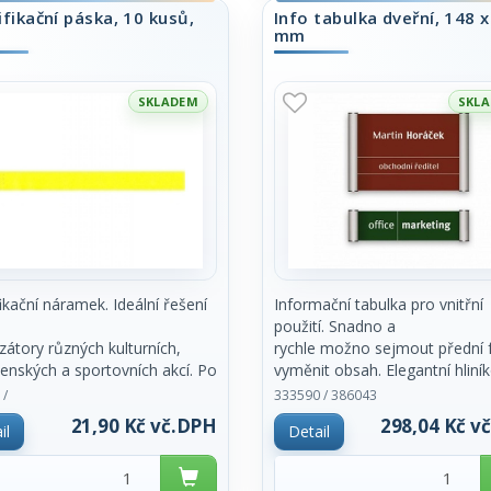
ifikační páska, 10 kusů,
Info tabulka dveřní, 148 
- možnosti potisku : digitální tis
mm
plocha k
potisku 1,7 x 11cm
SKLADEM
SKL
fikační náramek. Ideální řešení
Informační tabulka pro vnitřní
použití. Snadno a
zátory různých kulturních,
rychle možno sejmout přední fo
enských a sportovních akcí. Po
vyměnit obsah. Elegantní hliní
ní
zaklapávací
 /
333590 / 386043
odstranit bez poškození.
lišty. Rozměr 148 x 105 mm. 
21,90 Kč vč.DPH
298,04 Kč v
il
Detail
lní množství k odběru je 10
zboží je pouze na objednávku,
dále vždy
možno objednat i
kusech. Rozměr 2,5 x 25,5
jiné rozměry, více informací n