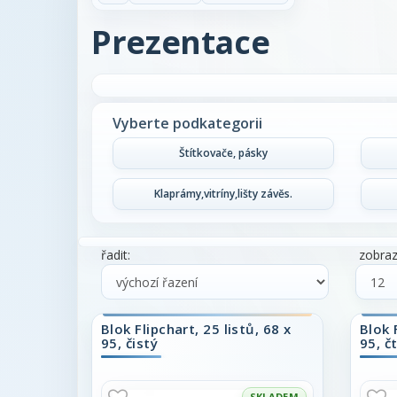
Prezentace
Vyberte podkategorii
Štítkovače, pásky
Klaprámy,vitríny,lišty závěs.
řadit:
zobrazi
Blok Flipchart, 25 listů, 68 x
Blok 
95, čistý
95, č
SKLADEM