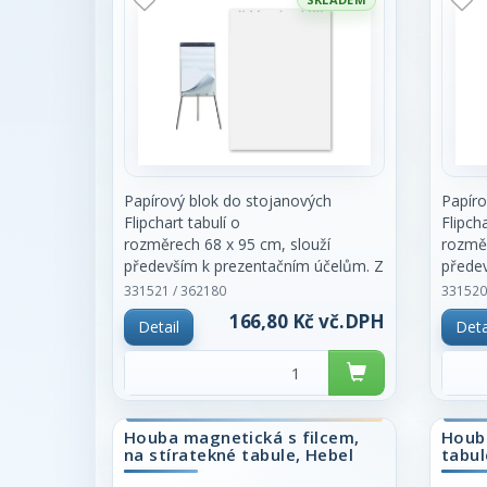
Papírový blok do stojanových
Papíro
Flipchart tabulí o
Flipcha
rozměrech 68 x 95 cm, slouží
rozměr
především k prezentačním účelům. Z
přede
důvodu
důvod
331521 / 362180
331520
universálního děrování bloků na 10
univer
166,80 Kč vč.DPH
Detail
Deta
děr je
děr je
tento blok vhodný pro všechny typy
tento 
stojanů. Vhodný
stojan
i pro stojany s pevným uchycením.
i pro 
Blok obsahuje 25 listů čistých papírů.
Čtvere
Houba magnetická s filcem,
Houba
Je
rozměr
na stíratekné tabule, Hebel
tabul
srolovaný a obalen igelitem. Cena za
cm, ob
kus.
srolov