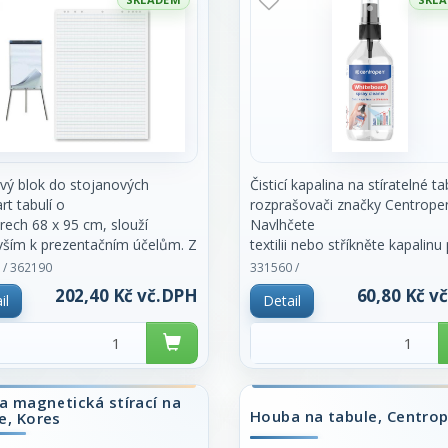
vý blok do stojanových
Čisticí kapalina na stíratelné ta
rt tabulí o
rozprašovači značky Centrope
ech 68 x 95 cm, slouží
Navlhčete
vším k prezentačním účelům. Z
textilii nebo stříkněte kapalinu
u
na tabuli a
 / 362190
331560 /
sálního děrování bloků na 10
tabuli otřete. Obsah 110 ml. C
202,40 Kč vč.DPH
60,80 Kč v
il
Detail
za kus.
blok vhodný pro všechny typy
ů. Vhodný
stojany s pevným uchycením.
čkovaný modrý rastr je o
 magnetická stírací na
ech 2,5 x 2,5
Houba na tabule, Centro
e, Kores
sahuje 25 listů. Je
aný a obalen igelitem. Cena za