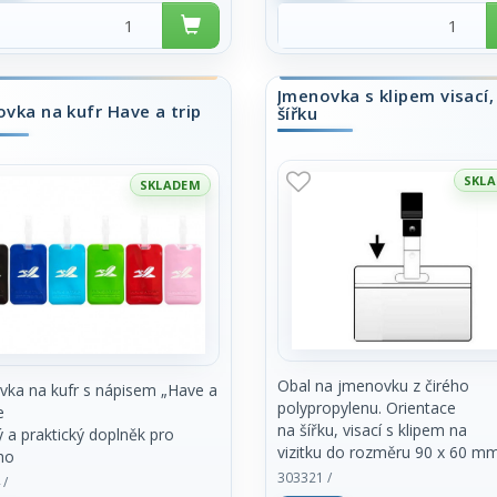
Jmenovka s klipem visací,
vka na kufr Have a trip
šířku
SKL
SKLADEM
Obal na jmenovku z čirého
ka na kufr s nápisem „Have a
polypropylenu. Orientace
e
na šířku, visací s klipem na
ý a praktický doplněk pro
vizitku do rozměru 90 x 60 mm
ho
Cena za kus.
atele. Jmenovka je vyrobena z
303321 /
 /