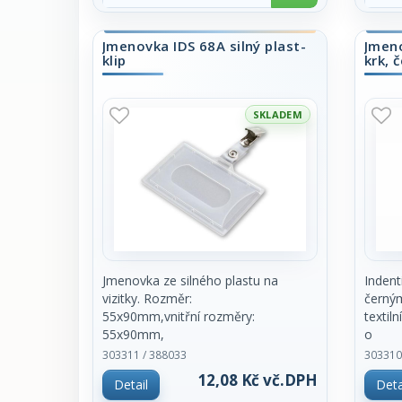
cm. Možnosti potisku, digitální tisk.
cm. Mo
Plocha k
Plocha
potisku 1,7 x 11 cm. Balení obsahuje
potisk
Jmenovka IDS 68A silný plast-
Jmeno
klip
krk, 
10 kusů. Cena za kus.
10 kus
SKLADEM
Jmenovka ze silného plastu na
Indent
vizitky. Rozměr:
černý
55x90mm,vnitřní rozměry:
textil
55x90mm,
o
vnější
rozměr
303311 / 388033
303310
rozměry:59x92mm
12,08 Kč vč.DPH
Detail
Deta