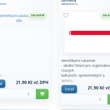
červená
SKLADEM
SKL
Identifikační náramek
- ideální řešení pro organizáto
různých
kulturních, společenských a
 /
sportovních akcí
367972 /
21,90 Kč vč.DPH
il
- po uzavření nelze odstranit 
21,90 Kč v
Detail
poškození
- min. množství k odběru -10 k
vždy po 10
ks)
- rozměr : 2,5 x 25,5cm