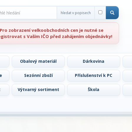
hledat v popisech
Pro zobrazení velkoobchodních cen je nutné se
egistrovat s Vaším IČO před zahájením objednávky!
Obalový materiál
Dárkovina
e
Sezónní zboží
Příslušenství k PC
t
Výtvarný sortiment
Škola