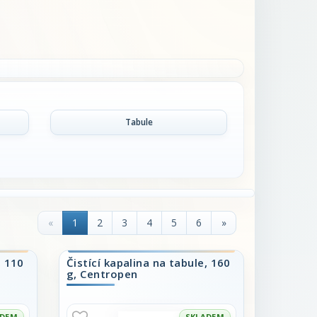
Tabule
«
1
2
3
4
5
6
»
, 110
Čistící kapalina na tabule, 160
g, Centropen
ADEM
SKLADEM