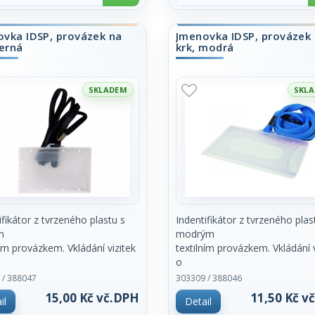
žnosti potisku, digitální tisk.
obchodním oddělení. Cena za 
 k
u 1,7 x 11 cm. Balení obsahuje
vka IDSP, provázek na
Jmenovka IDSP, provázek
černá
krk, modrá
ů. Cena za kus.
SKLADEM
SKL
ifikátor z tvrzeného plastu s
Indentifikátor z tvrzeného plas
m
modrým
ním provázkem. Vkládání vizitek
textilním provázkem. Vkládání v
o
u 54 x 86 mm. Cena za kus.
rozměru 54 x 86 mm. Cena za 
 / 388047
303309 / 388046
15,00 Kč vč.DPH
11,50 Kč v
il
Detail