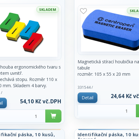
SKLADEM
SKL
Magnetická stírací houbička na
 houba ergonomického tvaru s
tabule
tem uvnitř.
rozměr: 105 x 55 x 20 mm
echává stopu. Rozměr 110 x
0 mm. Skladem 4 barvy.
cena za 1 kus
331544 /
ovanou barvu
 /
24,64 Kč v
Detail
 specifikujte do poznámky v
54,10 Kč vč.DPH
il
ávce. Značka Kores. Cena za
ifikační páska, 10 kusů,
Identifikační páska, 10 ku