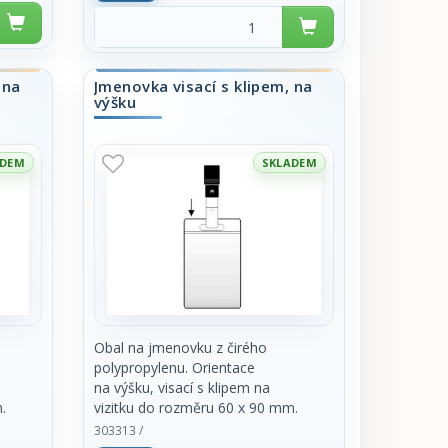
 na
Jmenovka visací s klipem, na
výšku
ADEM
SKLADEM
Obal na jmenovku z čirého
polypropylenu. Orientace
na výšku, visací s klipem na
.
vizitku do rozměru 60 x 90 mm.
Cena za kus.
303313 /