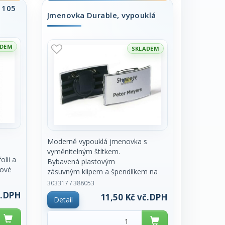
x 105
k :
potisku 1,7 x 11 cm. Balení obsahuje
Jmenovka Durable, vypouklá
10 kusů. Cena za kus.
ADEM
SKLADEM
Moderně vypouklá jmenovka s
vyměnitelným štítkem.
lii a
Bybavená plastovým
kové
zásuvným klipem a špendlíkem na
vizitky. Rozměr 40
303317 / 388053
Toto
x 75 mm. Značka Durable. Cena za
č.DPH
11,50 Kč vč.DPH
Detail
kus.
a