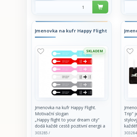
cena za 1ks
Jmenovka na kufr Happy Flight
Jmeno
SKLADEM
Jmenovka na kufr Happy Flight.
Jmenov
Motivační slogan
Trip“ j
„Happy flight to your dream city“
stylov
dodá každé cestě pozitivní energii a
každé
navodí
cestov
303285 /
303284