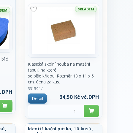
SKLADEM
ADEM
 bílé
Klasická školní houba na mazání
tabulí, na které
se píše křídou. Rozměr 18 x 11 x 5
cm. Cena za kus.
mix barev
331594 /
č.DPH
34,50 Kč vč.DPH
Detail
sů,
Identifikační páska, 10 kusů,