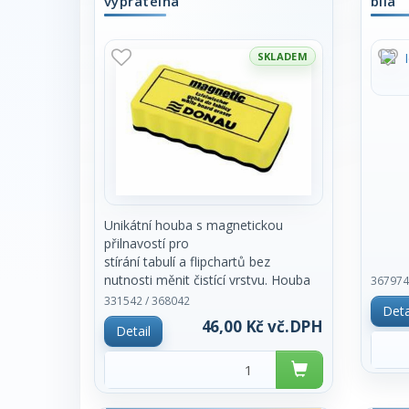
vypratelná
bílá
SKLADEM
Unikátní houba s magnetickou
přilnavostí pro
stírání tabulí a flipchartů bez
nutnosti měnit čistící vrstvu. Houba
367974
se čistí
331542 / 368042
Deta
vodou. Cena za kus.
46,00 Kč vč.DPH
Detail