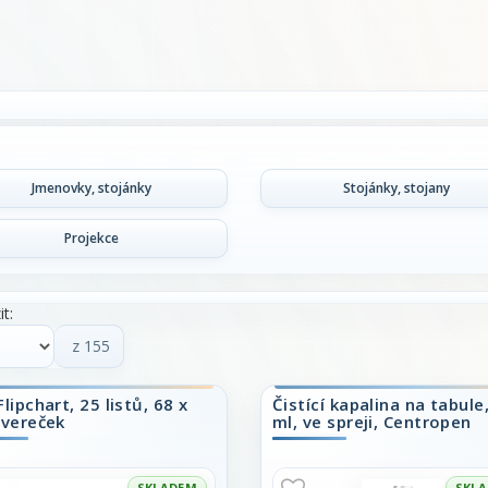
Jmenovky, stojánky
Stojánky, stojany
Projekce
t:
z 155
Flipchart, 25 listů, 68 x
Čistící kapalina na tabule
tvereček
ml, ve spreji, Centropen
SKLADEM
SKL