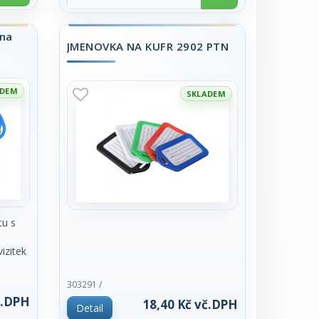
kus.
 na
JMENOVKA NA KUFR 2902 PTN
ADEM
SKLADEM
tu s
izitek
kus.
303291 /
č.DPH
18,40 Kč vč.DPH
Detail