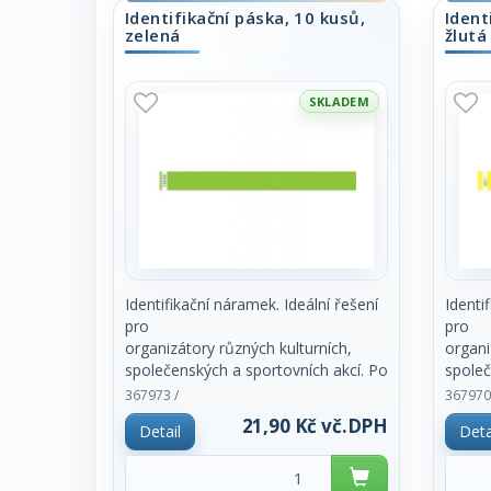
Identifikační páska, 10 kusů,
Ident
zelená
žlutá
SKLADEM
Identifikační náramek. Ideální řešení
Identi
pro
pro
organizátory různých kulturních,
organi
společenských a sportovních akcí. Po
společ
uzavření
uzavře
367973 /
367970
nelze odstranit bez poškození.
nelze 
21,90 Kč vč.DPH
Detail
Deta
Minimální množství k odběru je 10
Minimá
kusů, dále vždy
kusů, 
po 10 kusech. Rozměr 2,5 x 25,5
po 10 