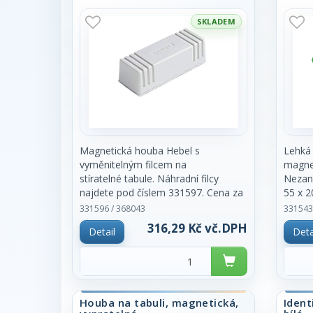
kus.
SKLADEM
Magnetická houba Hebel s
Lehká
vyměnitelným filcem na
magne
stíratelné tabule. Náhradní filcy
Nezan
najdete pod číslem 331597. Cena za
55 x 2
kus.
Požad
331596 / 368043
331543
prosím
316,29 Kč vč.DPH
Detail
Deta
objedn
kus.
Houba na tabuli, magnetická,
Ident