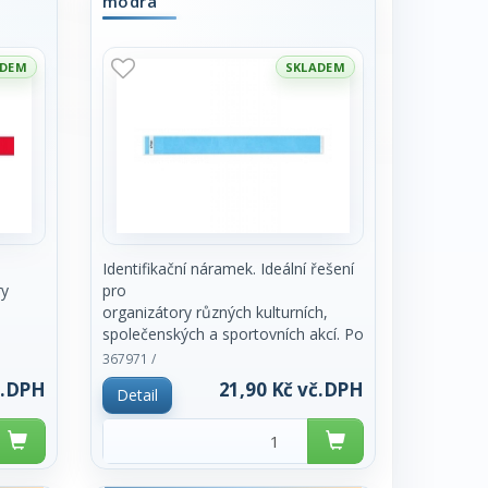
modrá
ADEM
SKLADEM
Identifikační náramek. Ideální řešení
ry
pro
organizátory různých kulturních,
společenských a sportovních akcí. Po
uzavření
367971 /
bez
nelze odstranit bez poškození.
č.DPH
21,90 Kč vč.DPH
Detail
Minimální množství k odběru je 10
s (dále
kusů, dále vždy
po 10 kusech. Rozměr 2,5 x 25,5
cm. Možnosti potisku, digitální tisk.
Plocha k