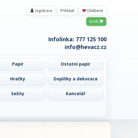
registrace
Přihlásit
Oblíbené
Košík
Infolinka:
777 125 100
info@hevacz.cz
Papír
Ostatní papír
Hračky
Doplňky a dekorace
Sešity
Kancelář