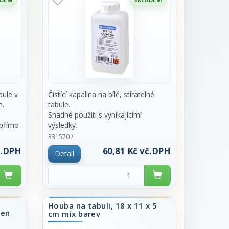
bule v
Čistící kapalina na bílé, stíratelné
n.
tabule.
Snadné použití s vynikajícími
 přímo
výsledky.
Stačí pouze nanést na hadřík a setřít.
331570 /
ena
Hmotnost
č.DPH
60,81 Kč vč.DPH
Detail
160 g. Značka Centropen. Cena za
kus.
Houba na tabuli, 18 x 11 x 5
pen
cm mix barev