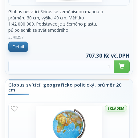
Globus nesvítící Sírirus se zeměpisnou mapou o
průměru 30 cm, výška 40 cm. Měřítko
1:42 000 000. Podstavec je z černého plastu,
půlpoledník ze světlemodrého
kouřového plastu. Popisky jsou v českém jazyce.
334025 /
Dodáván se zeměpisnou mapou.
Detail
Vyrobeno v EU. Cena za kus.
707,30 Kč vč.DPH
Globus svítící, geograficko politický, průměr 20
cm
SKLADEM