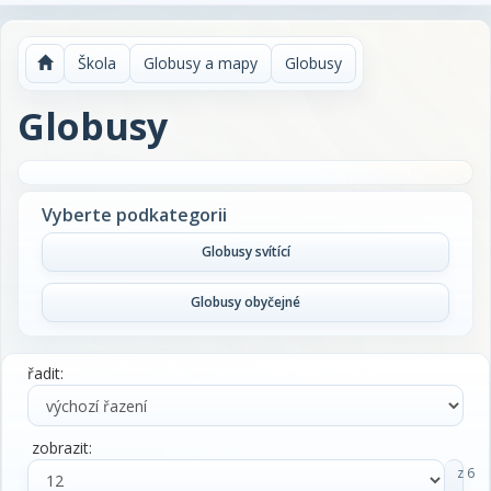
Škola
Globusy a mapy
Globusy
Globusy
Vyberte podkategorii
Globusy svítící
Globusy obyčejné
řadit:
zobrazit:
z 6