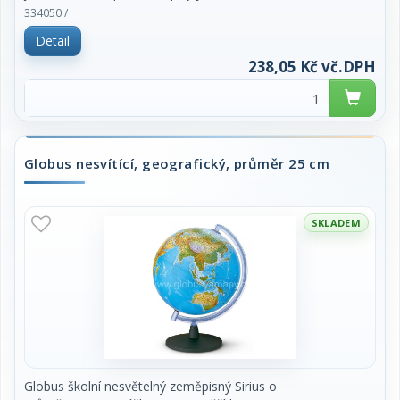
českém jazyce. Baleno v dárkové odnosné krabici.
334050 /
Cena za kus.
Detail
238,05 Kč vč.DPH
Globus nesvítící, geografický, průměr 25 cm
SKLADEM
Globus školní nesvětelný zeměpisný Sirius o