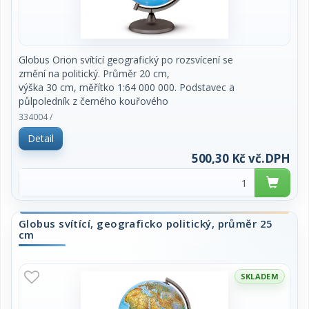
Globus Orion svítící geografický po rozsvícení se
změní na politický. Průměr 20 cm,
výška 30 cm, měřítko 1:64 000 000. Podstavec a
půlpoledník z černého kouřového
plastu. Popisky v českém jazyce. Baleno v dárkové
334004 /
odnosné krabici. Vyrobeno v EU.
Detail
Cena za kus.
500,30 Kč vč.DPH
Globus svítící, geograficko politický, průměr 25
cm
SKLADEM