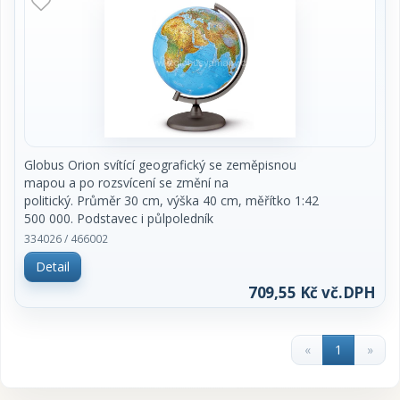
Globus Orion svítící geografický se zeměpisnou
mapou a po rozsvícení se změní na
politický. Průměr 30 cm, výška 40 cm, měřítko 1:42
500 000. Podstavec i půlpoledník
jsou z kouřového plastu. Popisy v českém jazyce.
334026 / 466002
Baleno v dárkové odnosné krabici.
Detail
Vyrobeno v EU. Cena za kus.
709,55 Kč vč.DPH
«
1
»