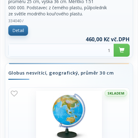
průměru 25 cm, výška 36 cm. Měřítko 1:51
000 000. Podstavec z černého plastu, půlpoledník
ze světle modrého kouřového plastu.
Popisy jsou v českém jazyce. Vyrobeno v EU. Baleno
334040 /
v dárkové odnosné krabici.
Detail
Dodávaný s politickou mapou. Cena za kus.
460,00 Kč vč.DPH
Globus nesvítící, geografický, průměr 30 cm
SKLADEM