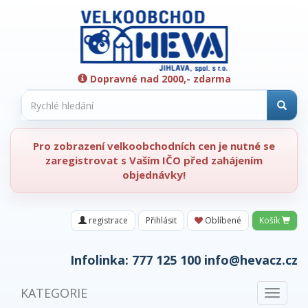
Dopravné nad 2000,- zdarma
Pro zobrazení velkoobchodních cen je nutné se
zaregistrovat s Vaším IČO před zahájením
objednávky!
registrace
Přihlásit
Oblíbené
Košík
Infolinka:
777 125 100
info@hevacz.cz
KATEGORIE
Toggle
navigat