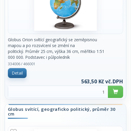
Globus Orion svítící geografický se zeměpisnou
mapou a po rozsvícení se změní na
politický. Průměr 25 cm, výška 36 cm, měřítko 1:51
000 000. Podstavec i půlpoledník
jsou z kouřového plastu. Popisy v českém jazyce.
334006 / 466001
Baleno v dárkové odnosné krabici.
Detail
Vyrobeno v EU. Cena za kus.
563,50 Kč vč.DPH
Globus svítící, geograficko politický, průměr 30
cm