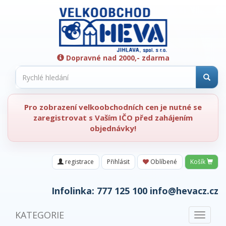
Dopravné nad 2000,- zdarma
Pro zobrazení velkoobchodních cen je nutné se
zaregistrovat s Vaším IČO před zahájením
objednávky!
registrace
Přihlásit
Oblíbené
Košík
Infolinka:
777 125 100
info@hevacz.cz
KATEGORIE
Toggle
navigat