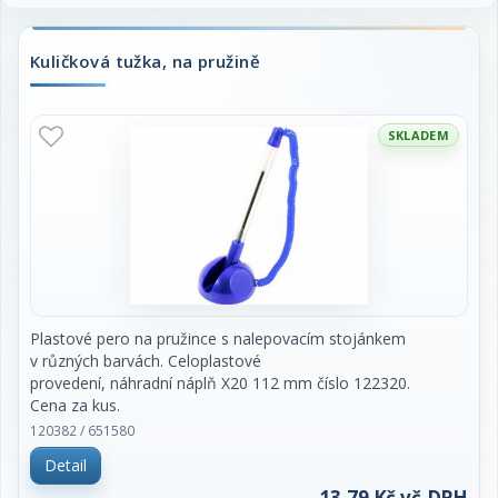
Kuličková tužka, na pružině
SKLADEM
Plastové pero na pružince s nalepovacím stojánkem
v různých barvách. Celoplastové
provedení, náhradní náplň X20 112 mm číslo 122320.
Cena za kus.
120382 / 651580
Detail
13,79 Kč vč.DPH