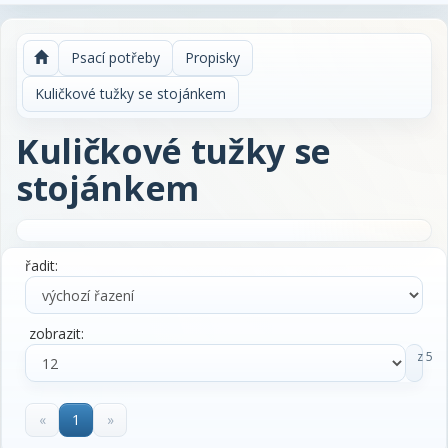
Psací potřeby
Propisky
Kuličkové tužky se stojánkem
Kuličkové tužky se
stojánkem
řadit:
zobrazit:
z 5
«
1
»