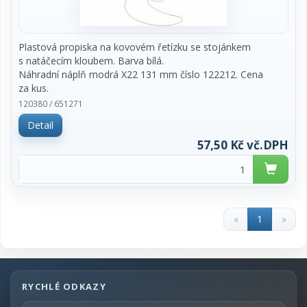
Plastová propiska na kovovém řetízku se stojánkem
s natáčecím kloubem. Barva bílá.
Náhradní náplň modrá X22 131 mm číslo 122212. Cena
za kus.
120380 / 651271
Detail
57,50 Kč vč.DPH
«
1
»
RYCHLÉ ODKAZY