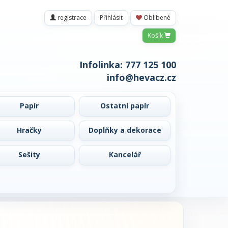
registrace
Přihlásit
Oblíbené
Košík
Infolinka:
777 125 100
info@hevacz.cz
Papír
Ostatní papír
Hračky
Doplňky a dekorace
Sešity
Kancelář