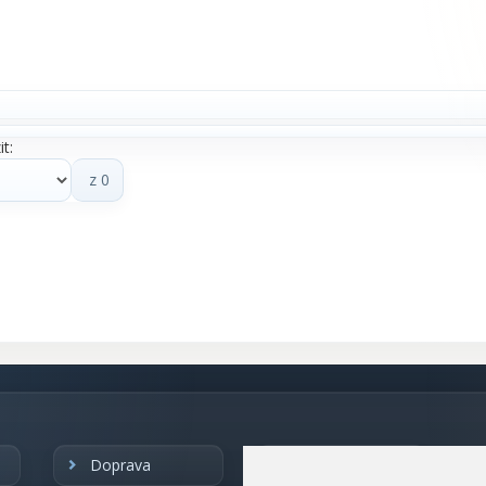
t:
z 0
Doprava
Obchodní
podmínky