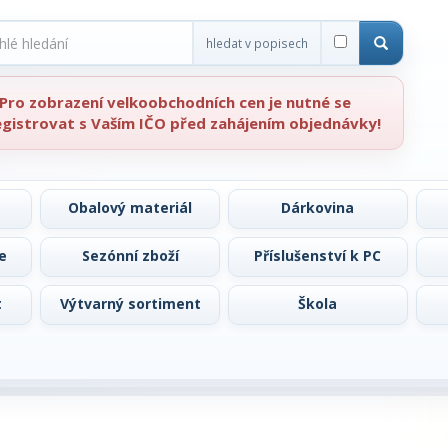
hledat v popisech
Pro zobrazení velkoobchodních cen je nutné se
egistrovat s Vaším IČO před zahájením objednávky!
Obalový materiál
Dárkovina
e
Sezónní zboží
Příslušenství k PC
t
Výtvarný sortiment
Škola