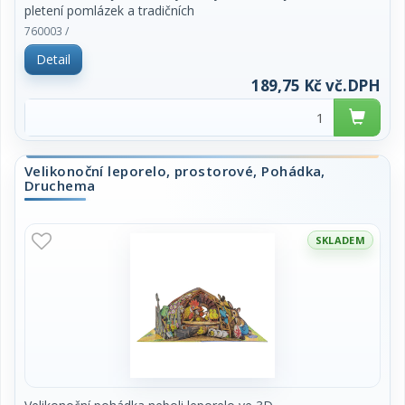
pletení pomlázek a tradičních
pokrmů. Na konci této publikace objevíte
760003 /
Velikonoční kalendář budoucích oslav
Detail
jarních svátků do roku 2034.
189,75 Kč vč.DPH
Velikonoční leporelo, prostorové, Pohádka,
Druchema
SKLADEM