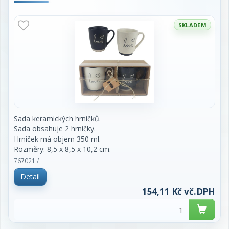
SKLADEM
Sada keramických hrníčků.
Sada obsahuje 2 hrníčky.
Hrníček má objem 350 ml.
Rozměry: 8,5 x 8,5 x 10,2 cm.
Materiál: keramika.
767021 /
Barva: černá, krémová.
Detail
Výrobek splňuje požadavky pro styk s potravinami.
154,11 Kč vč.DPH