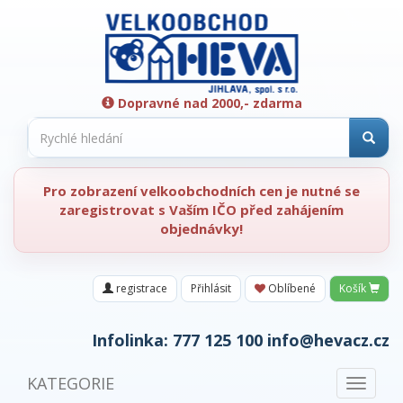
Dopravné nad 2000,- zdarma
Pro zobrazení velkoobchodních cen je nutné se
zaregistrovat s Vaším IČO před zahájením
objednávky!
registrace
Přihlásit
Oblíbené
Košík
Infolinka:
777 125 100
info@hevacz.cz
KATEGORIE
Toggle
navigat