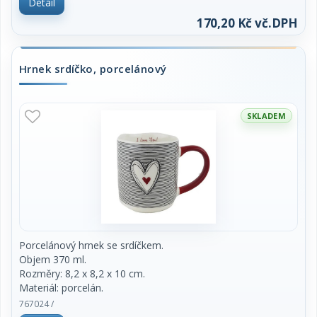
Detail
Výrobek splňuje požadavky pro styk s potravinami.
170,20 Kč vč.DPH
Hrnek srdíčko, porcelánový
SKLADEM
Porcelánový hrnek se srdíčkem.
Objem 370 ml.
Rozměry: 8,2 x 8,2 x 10 cm.
Materiál: porcelán.
Barva: bílá, červená, černá.
767024 /
Výrobek splňuje požadavky pro styk s potravinami.