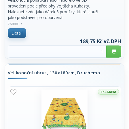
Velikonoční pohádka neboli leporelo ve 3D
provedení podle předlohy Vojtěcha Kubašty.
Naleznete zde jako dárek 3 proužky, které slouží
jako podstavec pro obarvená
vajíčka.
760001 /
Detail
189,75 Kč vč.DPH
Velikonoční ubrus, 130x180cm, Druchema
SKLADEM