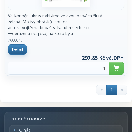
Velikonoční ubrus nabízíme ve dvou barvách žlutá-
zelená. Motivy obrázků jsou od
autora Vojtěcha Kubašty. Na ubrusech jsou
vyobrazena i vajíčka, na která byla
použita značka OVO.
760004 /
rozměr: 130 x 180 cm
Detail
Ubrus ve dvoubarevných variantách - zelený - žlutý
297,85 Kč vč.DPH
cena za 1 kus
«
1
»
RYCHLÉ ODKAZY
O nás