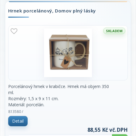
Hrnek porcelánový, Domov plný lásky
SKLADEM
Porcelánový hrnek v krabičce. Hrnek má objem 350
ml.
Rozměry: 1,5 x 9 x 11 cm.
Materiál: porcelán.
Barva: bílá, černá.
813580 /
Výrobek splňuje požadavky pro styk s potravinami.
Detail
88,55 Kč vč.DPH