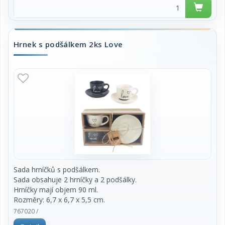
Hrnek s podšálkem 2ks Love
Sada hrníčků s podšálkem.
Sada obsahuje 2 hrníčky a 2 podšálky.
Hrníčky mají objem 90 ml.
Rozměry: 6,7 x 6,7 x 5,5 cm.
Materiál: keramika.
767020 /
Barva: šedá, krémová.