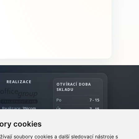
REALIZACE
OTVÍRACÍ DOBA
SKLADU
Po
7 - 15
Realizace:
3Nicom
Út
7 - 15
St
7 - 15:30
ory cookies
Čt
7 - 15
Pá
7 - 12
vají soubory cookies a další sledovací nástroje s