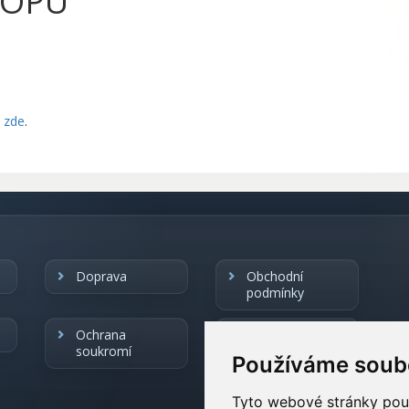
HOPU
e
zde
.
Doprava
Obchodní
podmínky
Ochrana
Pobočky HEVA
soukromí
Používáme soub
Odstoupení od
smlouvy
Tyto webové stránky použí