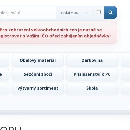
hledat v popisech
Pro zobrazení velkoobchodních cen je nutné se
egistrovat s Vaším IČO před zahájením objednávky!
Obalový materiál
Dárkovina
e
Sezónní zboží
Příslušenství k PC
t
Výtvarný sortiment
Škola