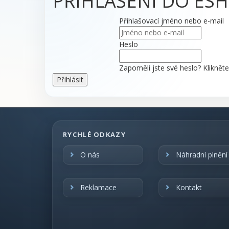
PŘIHLÁŠENÍ DO ES
Přihlašovací jméno nebo e-mail
Heslo
Zapoměli jste své heslo? Kliknět
RYCHLÉ ODKAZY
O nás
Náhradní plnění
Reklamace
Kontakt