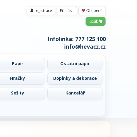
registrace
Přihlásit
Oblíbené
Košík
Infolinka:
777 125 100
info@hevacz.cz
Papír
Ostatní papír
Hračky
Doplňky a dekorace
Sešity
Kancelář