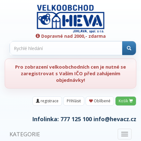
Dopravné nad 2000,- zdarma
Pro zobrazení velkoobchodních cen je nutné se
zaregistrovat s Vaším IČO před zahájením
objednávky!
registrace
Přihlásit
Oblíbené
Košík
Infolinka:
777 125 100
info@hevacz.cz
KATEGORIE
Toggle
navigat