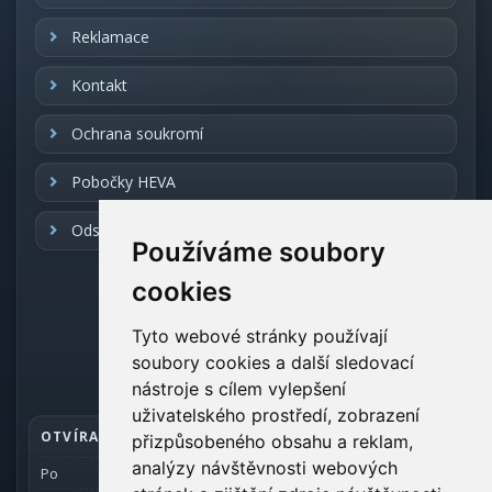
Reklamace
Kontakt
Ochrana soukromí
Pobočky HEVA
Odstoupení od smlouvy
Používáme soubory
cookies
REALIZACE
Tyto webové stránky používají
soubory cookies a další sledovací
Realizace:
3Nicom
nástroje s cílem vylepšení
uživatelského prostředí, zobrazení
OTVÍRACÍ DOBA SKLADU
přizpůsobeného obsahu a reklam,
analýzy návštěvnosti webových
Po
7 - 15