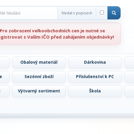
hledat v popisech
Pro zobrazení velkoobchodních cen je nutné se
egistrovat s Vaším IČO před zahájením objednávky!
Obalový materiál
Dárkovina
e
Sezónní zboží
Příslušenství k PC
t
Výtvarný sortiment
Škola