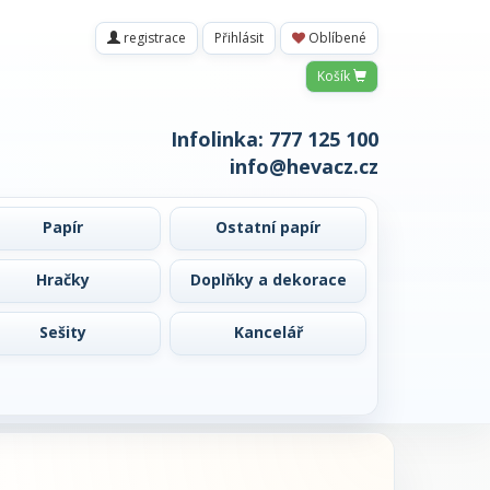
registrace
Přihlásit
Oblíbené
Košík
Infolinka:
777 125 100
info@hevacz.cz
Papír
Ostatní papír
Hračky
Doplňky a dekorace
Sešity
Kancelář